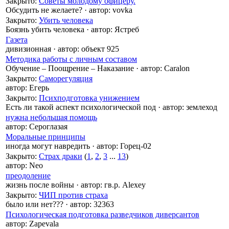
Закрыто
:
Советы молодому офицеру.
Обсудить не желаете?
·
автор:
vovka
Закрыто
:
Убить человека
Боязнь убить человека
·
автор:
Ястреб
Газета
дивизионная
·
автор:
объект 925
Методика работы с личным составом
Обучение – Поощрение – Наказание
·
автор:
Caralon
Закрыто
:
Саморегуляция
автор:
Егерь
Закрыто
:
Психподготовка унижением
Есть ли такой аспект психологической под
·
автор:
землеход
нужна небольшая помощь
автор:
Сероглазая
Моральные принципы
иногда могут навредить
·
автор:
Горец-02
Закрыто
:
Страх драки
(
1
,
2
,
3
...
13
)
автор:
Neo
преодоление
жизнь после войны
·
автор:
гв.р. Alexey
Закрыто
:
ЧИП против страха
было или нет???
·
автор:
32363
Психологическая подготовка разведчиков диверсантов
автор:
Zapevala