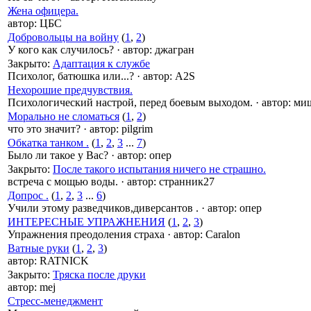
Жена офицера.
автор:
ЦБС
Добровольцы на войну
(
1
,
2
)
У кого как случилось?
·
автор:
джагран
Закрыто
:
Адаптация к службе
Психолог, батюшка или...?
·
автор:
A2S
Нехорошие предчувствия.
Психологический настрой, перед боевым выходом.
·
автор:
миш
Морально не сломаться
(
1
,
2
)
что это значит?
·
автор:
pilgrim
Обкатка танком .
(
1
,
2
,
3
...
7
)
Было ли такое у Вас?
·
автор:
опер
Закрыто
:
После такого испытания ничего не страшно.
встреча с мощью воды.
·
автор:
странник27
Допрос .
(
1
,
2
,
3
...
6
)
Учили этому разведчиков,диверсантов .
·
автор:
опер
ИНТЕРЕСНЫЕ УПРАЖНЕНИЯ
(
1
,
2
,
3
)
Упражнения преодоления страха
·
автор:
Caralon
Ватные руки
(
1
,
2
,
3
)
автор:
RATNICK
Закрыто
:
Тряска после друки
автор:
mej
Стресс-менеджмент