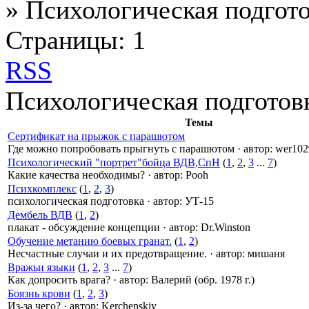
»
Психологическая подгот
Страницы:
1
RSS
Психологическая подготов
Темы
Сертификат на прыжок с парашютом
Где можно попробовать прыгнуть с парашютом
·
автор:
wer102
Психологический "портрет"бойца ВДВ,СпН
(
1
,
2
,
3
...
7
)
Какие качества необходимы?
·
автор:
Pooh
Психкомплекс
(
1
,
2
,
3
)
психологическая подготовка
·
автор:
УТ-15
Дембель ВДВ
(
1
,
2
)
плакат - обсуждение концепции
·
автор:
Dr.Winston
Обучение метанию боевых гранат.
(
1
,
2
)
Несчастные случаи и их предотвращение.
·
автор:
мишаня
Вражьи языки
(
1
,
2
,
3
...
7
)
Как допросить врага?
·
автор:
Валерий (обр. 1978 г.)
Боязнь крови
(
1
,
2
,
3
)
Из-за чего?
·
автор:
Kerchenskiy