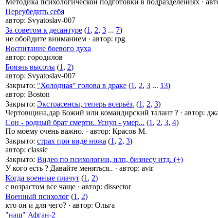
Методика психологической подготовки в подразделениях
·
авт
Переубедить себя
автор:
Svyatoslav-007
За советом к десантуре
(
1
,
2
,
3
...
7
)
не обойдите вниманием
·
автор:
rpg
Воспитание боевого духа
автор:
городилов
Боязнь высоты
(
1
,
2
)
автор:
Svyatoslav-007
Закрыто
:
"Холодная" голова в драке
(
1
,
2
,
3
...
13
)
автор:
Boston
Закрыто
:
Экстрасенсы, теперь всерьёз.
(
1
,
2
,
3
)
Чертовщина,дар Божий или командирский талант ?
·
автор:
джа
Сон - родный брат смерти. Уснул - умер...
(
1
,
2
,
3
,
4
)
По моему очень важно.
·
автор:
Красов М.
Закрыто
:
страх при виде ножа
(
1
,
2
,
3
)
автор:
classic
Закрыто
:
Видео по психологии, нлп, бизнесу итд. (+)
У кого есть ? Давайте меняться..
·
автор:
avir
Когда военные плачут
(
1
,
2
)
с возрастом все чаще
·
автор:
dissector
Военный психолог
(
1
,
2
)
кто он и для чего?
·
автор:
Ольга
"наш" Афган-2