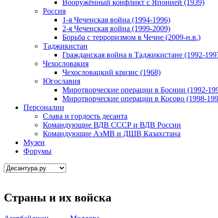
Вооружённый конфликт с Японией (1939)
Россия
1-я Чеченская война (1994-1996)
2-я Чеченская война (1999-2009)
Борьба с терроризмом в Чечне (2009-н.в.)
Таджикистан
Гражданская война в Таджикистане (1992-199
Чехословакия
Чехословацкий кризис (1968)
Югославия
Миротворческие операции в Боснии (1992-19
Миротворческие операции в Косово (1998-199
Персоналии
Слава и гордость десанта
Командующие ВДВ СССР и ВДВ России
Командующие АэМВ и ДШВ Казахстана
Музеи
Форумы
Страны и их войска