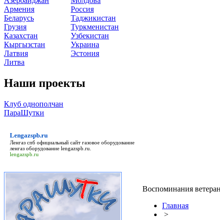
Азербайджан
Молдова
Армения
Россия
Беларусь
Таджикистан
Грузия
Туркменистан
Казахстан
Узбекистан
Кыргызстан
Украина
Латвия
Эстония
Литва
Наши проекты
Клуб однополчан
ПараШутки
Lengazspb.ru
Ленгаз спб официальный сайт газовое оборудование
ленгаз оборудование
lengazspb.ru
.
lengazspb.ru
Воспоминания ветера
Главная
>