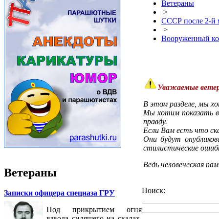
Ветераны
>
СССР после 2-й
>
Вооруженный кон
Уважаемые ветер
В этом разделе, мы х
Мы хотим показать во
правду.
Если Вам есть что ск
Они будут опублико
стилистические ошиб
Ведь человеческая па
Ветераны
Поиск:
Записки офицера спецназа ГРУ
Под прикрытием огня
взвода сидящего на скалах,