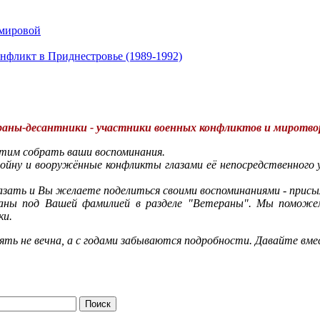
 мировой
фликт в Приднестровье (1989-1992)
аны-десантники - участники военных конфликтов и миротво
отим собрать ваши воспоминания.
йну и вооружённые конфликты глазами её непосредственного уч
азать и Вы желаете поделиться своими воспоминаниями - прис
ваны под Вашей фамилией в разделе "Ветераны". Мы поможе
ки.
мять не вечна, а с годами забываются подробности. Давайте вм