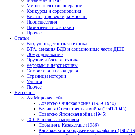
Боевые действия
Миротворческие операции
Конкурсы и соревнования
Визиты, проверки, комиссии
Происшествия
Назначения и отставки
Прочее
Статьи
Воздушно-десантная техника
ВТА, авиация ВДВ и авиационные части ДШВ
Обмундирование
Оружие и боевая техника
Реформы и перспективы
Символика и геральдика
Страницы истории
Учения
Прочее
Ветераны
2-я Мировая война
Советско-Финская война (1939-1940)
Великая Отечественная война (1941-1945)
Советско-Японская война (1945)
СССР после 2-й мировой
События в Казахстане (1986)
Карабахский вооруженный конфликт (1987-19