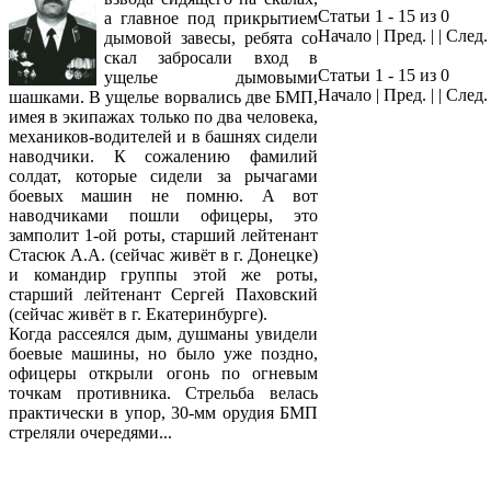
Статьи 1 - 15 из 0
а главное под прикрытием
Начало | Пред. | | След
дымовой завесы, ребята со
скал забросали вход в
Статьи 1 - 15 из 0
ущелье дымовыми
Начало | Пред. | | След
шашками. В ущелье ворвались две БМП,
имея в экипажах только по два человека,
механиков-водителей и в башнях сидели
наводчики. К сожалению фамилий
солдат, которые сидели за рычагами
боевых машин не помню. А вот
наводчиками пошли офицеры, это
замполит 1-ой роты, старший лейтенант
Стасюк А.А. (сейчас живёт в г. Донецке)
и командир группы этой же роты,
старший лейтенант Сергей Паховский
(сейчас живёт в г. Екатеринбурге).
Когда рассеялся дым, душманы увидели
боевые машины, но было уже поздно,
офицеры открыли огонь по огневым
точкам противника. Стрельба велась
практически в упор, 30-мм орудия БМП
стреляли очередями...