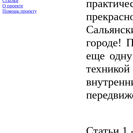
практи
Ссылки
О проекте
Помощь проекту
прекрас
Сальянск
городе! 
еще одну
технико
внутрен
передвиже
Статьи 1 -