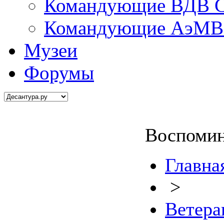
Командующие ВДВ С
Командующие АэМВ 
Музеи
Форумы
Воспомин
Главна
>
Ветер