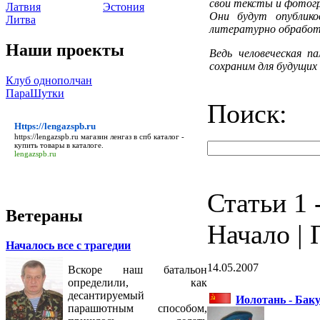
свои тексты и фотог
Латвия
Эстония
Они будут опублик
Литва
литературно обработ
Наши проекты
Ведь человеческая п
сохраним для будущих
Клуб однополчан
ПараШутки
Поиск:
Https://lengazspb.ru
https://lengazspb.ru
магазин ленгаз в спб каталог -
купить товары в каталоге.
lengazspb.ru
Статьи 1 -
Ветераны
Начало | 
Началось все с трагедии
14.05.2007
Вскоре наш батальон
определили, как
десантируемый
Иолотань - Бак
парашютным способом,