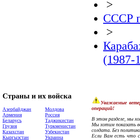
>
СССР п
>
Караба
(1987-
Страны и их войска
Уважаемые вете
операций!
Азербайджан
Молдова
Армения
Россия
В этом разделе, мы х
Беларусь
Таджикистан
Мы хотим показать во
Грузия
Туркменистан
солдата. Без политики
Казахстан
Узбекистан
Если Вам есть что с
Кыргызстан
Украина