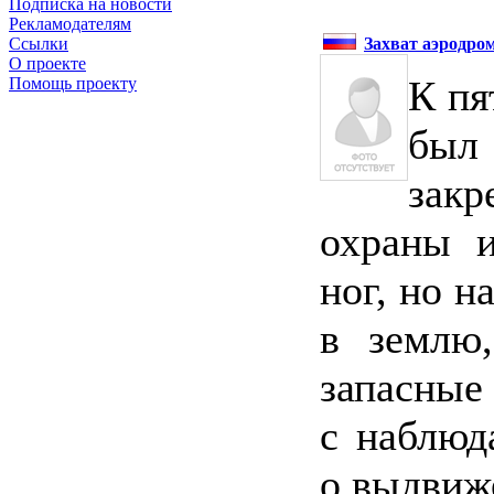
Подписка на новости
Рекламодателям
Захват аэродро
Ссылки
О проекте
К пя
Помощь проекту
был 
зак
охраны и
ног, но н
в землю,
запасные
с наблюд
о выдвиж