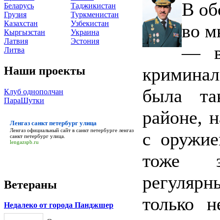
В об
Беларусь
Таджикистан
Грузия
Туркменистан
Казахстан
Узбекистан
во м
Кыргызстан
Украина
Латвия
Эстония
— в
Литва
криминал
Наши проекты
была та
Клуб однополчан
ПараШутки
районе, н
Ленгаз санкт петербург улица
Ленгаз официальный сайт в санкт петербурге
ленгаз
с оружие
санкт петербург улица
.
lengazspb.ru
тоже з
регуляр
Ветераны
только н
Недалеко от города Панджшер