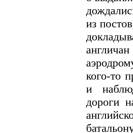
дождалис
из постов
доклады
англич
аэродром
кого-то 
и наблю
дороги н
английс
батальону.