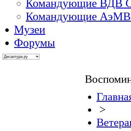
Командующие ВДВ С
Командующие АэМВ 
Музеи
Форумы
Воспомин
Главна
>
Ветер