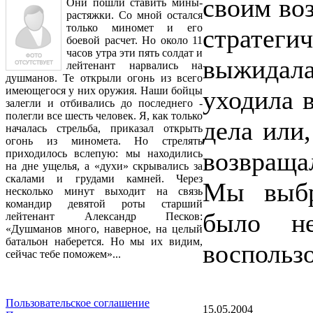
своим во
Они пошли ставить мины-
растяжки. Со мной остался
только миномет и его
стратеги
боевой расчет. Но около 11
часов утра эти пять солдат и
выжидал
лейтенант нарвались на
душманов. Те открыли огонь из всего
имеющегося у них оружия. Наши бойцы
уходила 
залегли и отбивались до последнего -
полегли все шесть человек. Я, как только
дела или,
началась стрельба, приказал открыть
огонь из миномета. Но стрелять
возвраща
приходилось вслепую: мы находились
на дне ущелья, а «духи» скрывались за
скалами и грудами камней. Через
Мы выбр
несколько минут выходит на связь
командир девятой роты старший
было не
лейтенант Александр Песков:
«Душманов много, наверное, на целый
батальон наберется. Но мы их видим,
воспользо
сейчас тебе поможем»...
Пользовательское соглашение
15.05.2004