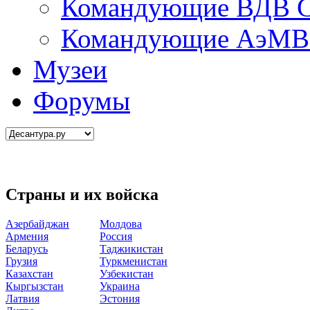
Командующие ВДВ С
Командующие АэМВ 
Музеи
Форумы
Страны и их войска
Азербайджан
Молдова
Армения
Россия
Беларусь
Таджикистан
Грузия
Туркменистан
Казахстан
Узбекистан
Кыргызстан
Украина
Латвия
Эстония