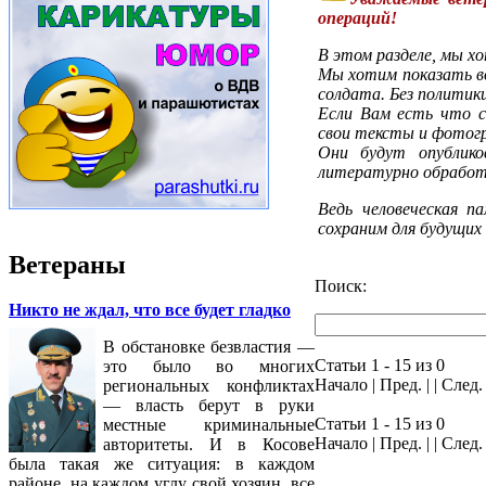
операций!
В этом разделе, мы х
Мы хотим показать во
солдата. Без политики
Если Вам есть что с
свои тексты и фотог
Они будут опублик
литературно обработ
Ведь человеческая п
сохраним для будущих
Ветераны
Поиск:
Никто не ждал, что все будет гладко
В обстановке безвластия —
Статьи 1 - 15 из 0
это было во многих
Начало | Пред. | | След
региональных конфликтах
— власть берут в руки
Статьи 1 - 15 из 0
местные криминальные
Начало | Пред. | | След
авторитеты. И в Косове
была такая же ситуация: в каждом
районе, на каждом углу свой хозяин, все