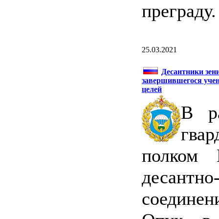
преграду.
25.03.2021
Десантники зени
завершившегося учен
целей
В р
гва
полком Н
десант
соединен