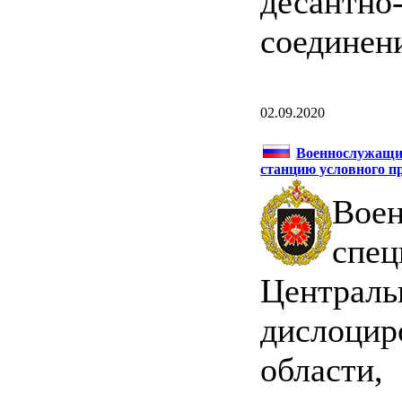
десантно
соединен
02.09.2020
Военнослужащие
станцию условного п
Вое
сп
Централь
дислоци
област