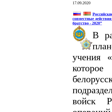
17.09.2020
Российски
совместные действия 
братство - 2020”
В ра
план
учения «
которое
белорус
подразд
войск 