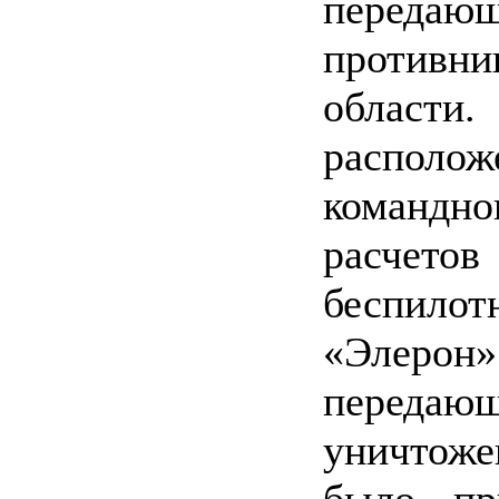
переда
противни
области.
распол
командн
расчето
беспило
«Элерон
передающ
уничтоже