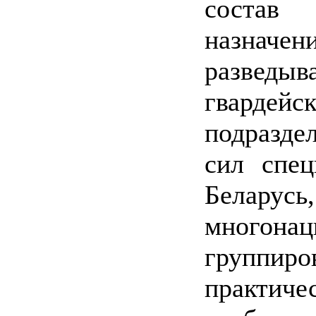
состав 
назн
разведыв
гварде
подразде
сил спец
Белару
многон
группи
практич