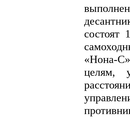
выполнен
десантн
состоят 
самоходн
«Нона-С»
целям, 
рассто
управлен
противни