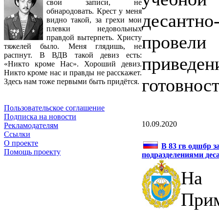
свои записи, не
обнародовать. Крест у меня
десантн
видно такой, за грехи мои
плевки недовольных
провели
правдой вытерпеть. Христу
тяжелей было. Меня глядишь, не
распнут. В ВДВ такой девиз есть:
привед
«Никто кроме Нас». Хороший девиз.
Никто кроме нас и правды не расскажет.
готовност
Здесь нам тоже первыми быть придётся.
Пользовательское соглашение
Подписка на новости
10.09.2020
Рекламодателям
Ссылки
О проекте
В 83 гв одшбр з
Помощь проекту
подразделениями дес
На 
При