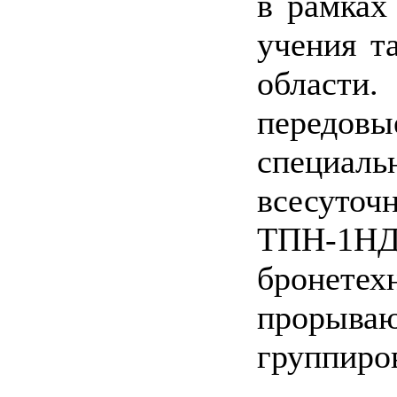
в рамках
учения т
области.
передовы
специал
всесуто
ТПН-1Н
бронете
прорыва
группиро