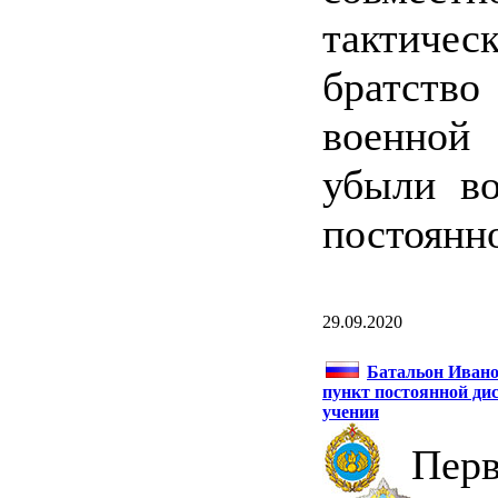
тактич
братство
военной
убыли в
постоянн
29.09.2020
Батальон Ивано
пункт постоянной дис
учении
Перв