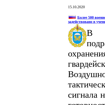
15.10.2020
Более 500 военн
задействовано в учен
В 
под
охранен
гвардей
Воздушн
тактиче
сигнала 