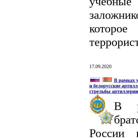
учебны
заложни
которо
террорис
17.09.2020
В рамках 
и белорусские артил
стрельбы артиллери
В р
бра
России 