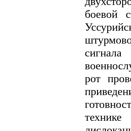
двухсто
боевой 
Уссурийс
штурмово
сигна
военнос
рот пров
привед
готовнос
техник
дислокац