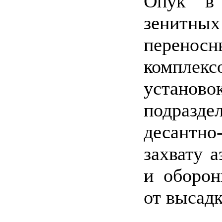
Опук в 
зенитных
перено
компле
установо
подраздел
десант
захвату 
и оборон
от высадк