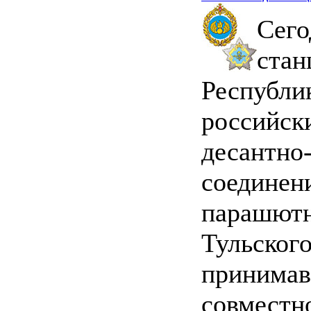
Сег
ста
Республ
российск
десантно
соедин
парашютн
Тульс
приним
совмест