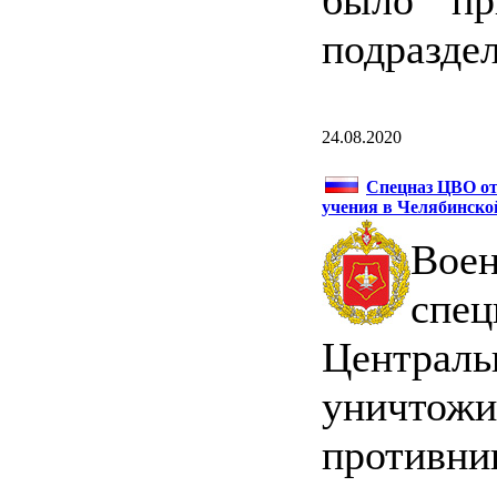
было пр
подраздел
24.08.2020
Cпецназ ЦВО от
учения в Челябинско
Вое
сп
Централ
уничто
противни