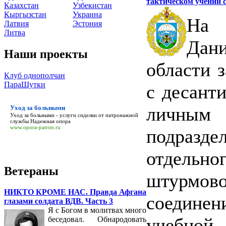
тактическом учении 
Казахстан
Узбекистан
Кыргызстан
Украина
На 
Латвия
Эстония
Литва
Дани
Наши проекты
области 
Клуб однополчан
ПараШутки
с десант
личным 
Уход за больными
Уход за больными
- услуги сиделки от патронажной
службы Надежная опора
www.opora-patron.ru
подраз
отдельн
Ветераны
штурмо
НИКТО КРОМЕ НАС. Правда Афгана
соедине
глазами солдата ВДВ. Часть 3
Я с Богом в молитвах много
учебно
беседовал. Обнародовать