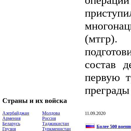
операц
прист
многонац
(мтгр).
подготов
состав д
первую т
преграды
Страны и их войска
Азербайджан
Молдова
11.09.2020
Армения
Россия
Беларусь
Таджикистан
Более 500 военн
Грузия
Туркменистан