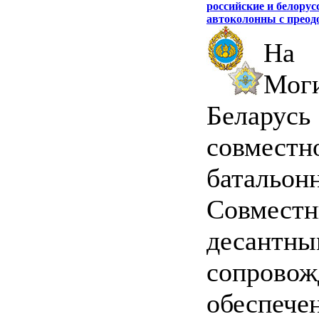
российские и белорус
автоколонны с преод
На 
Мог
Беларус
совмест
батальо
Совмест
десантны
сопровож
обеспече