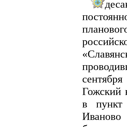
дес
постоян
планово
российс
«Славя
проводи
сентябр
Гожский 
в пункт
Иваново