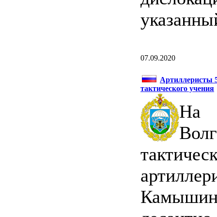
указанны
07.09.2020
Артиллеристы 5
тактического учения
На 
Волг
тактичес
артилл
Камышинс