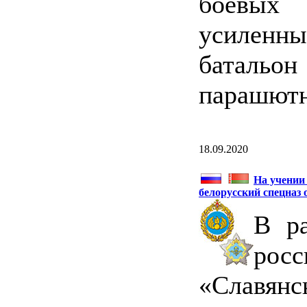
боевых
усилен
батальо
парашютн
18.09.2020
На учении
белорусский спецназ
В ра
росс
«Славян