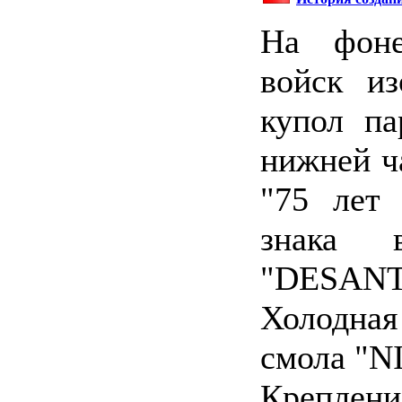
На фоне
войск и
купол па
нижней ч
"75 лет
знака 
"DESANT
Холодная
смола "N
Креплени