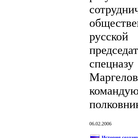
сотруд
обществ
русско
председа
спецназ
Маргел
команд
полковни
06.02.2006
История создан