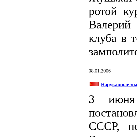
ротой ку
Валерий
клуба в т
замполит
08.01.2006
Нарукавные зн
3 июня
постано
СССР, п