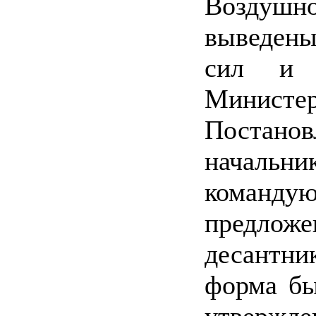
Воздуш
выведены
сил и п
Министе
Постан
начальни
команд
предлож
десантни
форма бы