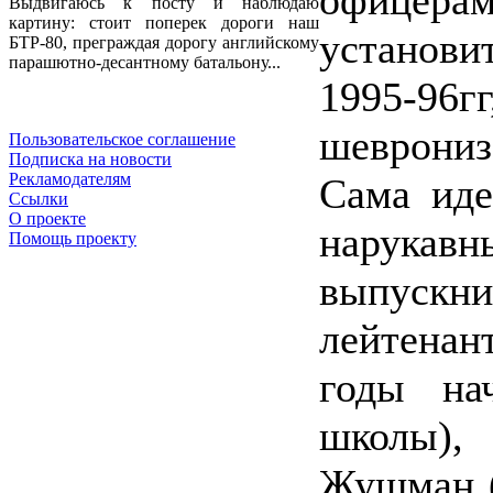
офицерам
Выдвигаюсь к посту и наблюдаю
картину: стоит поперек дороги наш
установи
БТР-80, преграждая дорогу английскому
парашютно-десантному батальону...
1995-9
шеврониз
Пользовательское соглашение
Подписка на новости
Рекламодателям
Сама иде
Ссылки
О проекте
нарукав
Помощь проекту
выпускн
лейтенан
годы на
школы),
Жушман (