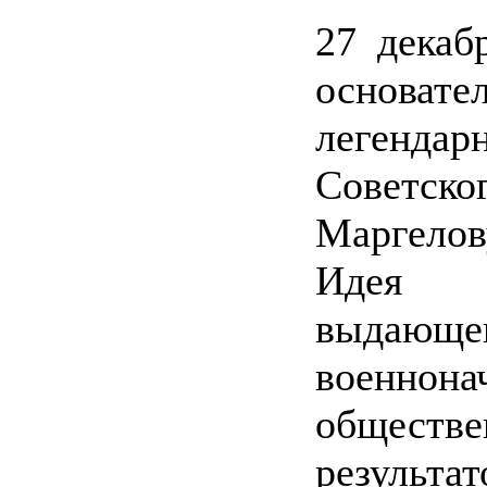
27 декаб
основате
легенда
Советск
Маргелов
Идея у
выдаю
военно
общест
результ