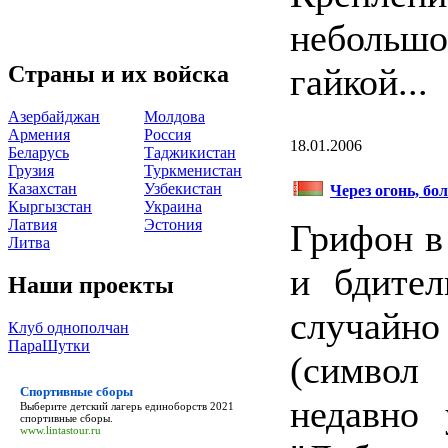
небольшо
Страны и их войска
гайкой...
Азербайджан
Молдова
Армения
Россия
18.01.2006
Беларусь
Таджикистан
Грузия
Туркменистан
Казахстан
Узбекистан
Через огонь, б
Кыргызстан
Украина
Латвия
Эстония
Грифон в
Литва
и бдител
Наши проекты
случайно
Клуб однополчан
ПараШутки
(символ
Спортивные сборы
недавно 
Выберите детский лагерь единоборств 2021
спортивные сборы
.
www.lintastour.ru