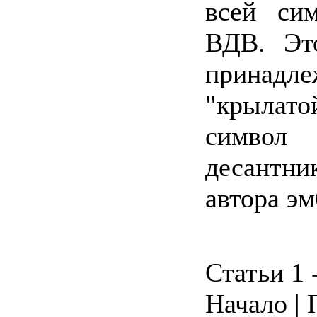
всей си
ВДВ. Эт
принадл
"крылато
символ
десантн
автора э
Статьи 1 -
Начало | 