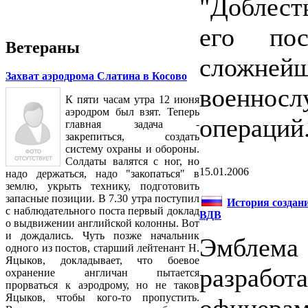
"Доблест
его пос
Ветераны
сложне
Захват аэродрома Слатина в Косово
военно
К пяти часам утра 12 июня
аэродром был взят. Теперь
операций
главная задача -
закрепиться, создать
систему охраны и обороны.
Солдаты валятся с ног, но
15.01.2006
надо держаться, надо "закопаться" в
землю, укрыть технику, подготовить
запасные позиции. В 7.30 утра поступил
История создан
с наблюдательного поста первый доклад
ВДВ
о выдвижении английской колонны. Вот
и дождались. Чуть позже начальник
Эмблема
одного из постов, старший лейтенант Н.
Яцыков, докладывает, что боевое
разрабо
охранение англичан пытается
прорваться к аэродрому, но не таков
Яцыков, чтобы кого-то пропустить.