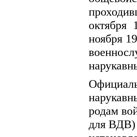
проходивш
октября 
ноября 19
военно
нарукавны
Официал
нарукавн
родам войс
для ВДВ)