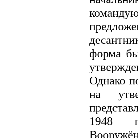
команд
предлож
десантни
форма бы
утвержд
Однако п
на утв
представ
1948 г
Вооружё