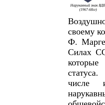
Нарукавный знак ВД
(1967-68гг)
Воздушно
своему к
Ф. Марге
Силах СС
которые
статуса
числе 
нарукавн
общевой