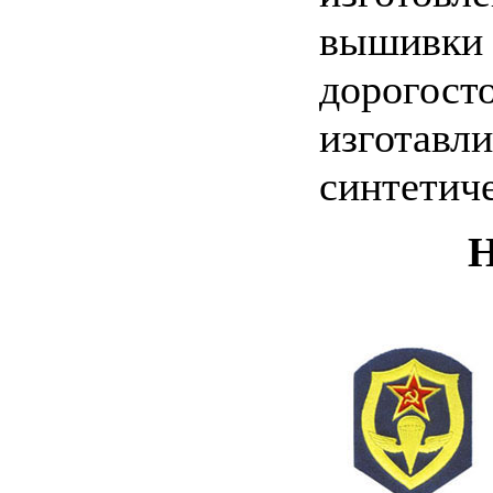
вышив
дорогос
изготавли
синтетиче
Н