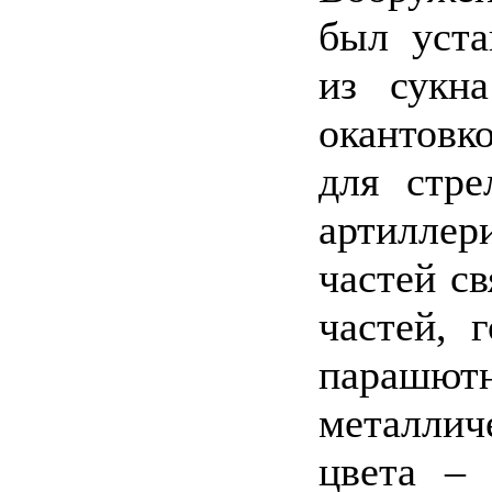
был уста
из сукн
окантовк
для стре
артиллер
частей с
частей, 
парашю
металлич
цвета – 