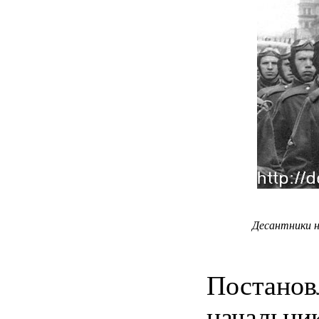
Десантники н
Постан
начальни