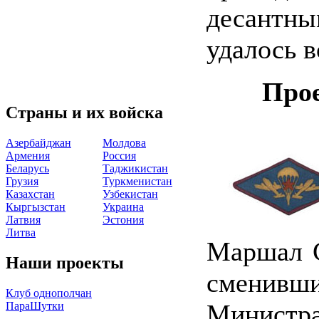
десантны
удалось в
Про
Страны и их войска
Азербайджан
Молдова
Армения
Россия
Беларусь
Таджикистан
Грузия
Туркменистан
Казахстан
Узбекистан
Кыргызстан
Украина
Латвия
Эстония
Литва
Маршал С
Наши проекты
сменивш
Клуб однополчан
Министр
ПараШутки