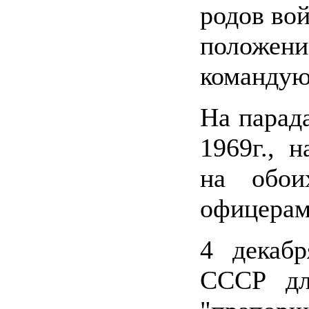
родов вой
положени
командую
На парада
1969г., 
на обои
офицерам
4 декаб
СССР дл