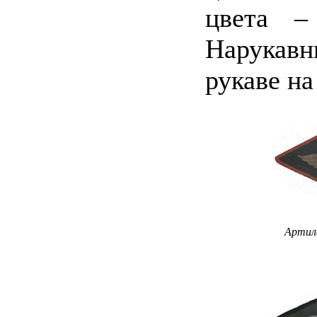
цвета –
Нарукав
рукаве на
Артил