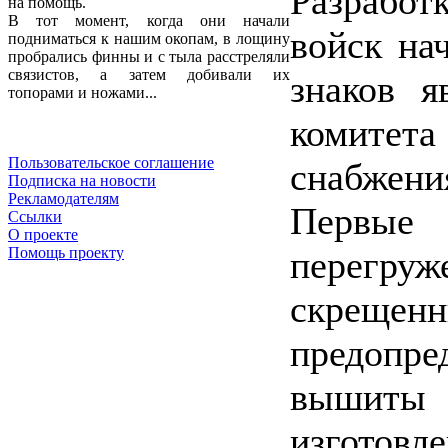
Разработ
на помощь.
В тот момент, когда они начали
войск на
подниматься к нашим окопам, в лощину
пробрались финны и с тыла расстреляли
связистов, а затем добивали их
знаков я
топорами и ножами...
комите
Пользовательское соглашение
снабжен
Подписка на новости
Рекламодателям
Первые
Ссылки
О проекте
перегруже
Помощь проекту
скреще
предопре
вышиты 
изготов