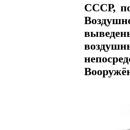
СССР, п
Воздуш
выведе
возду
непоср
Вооружё