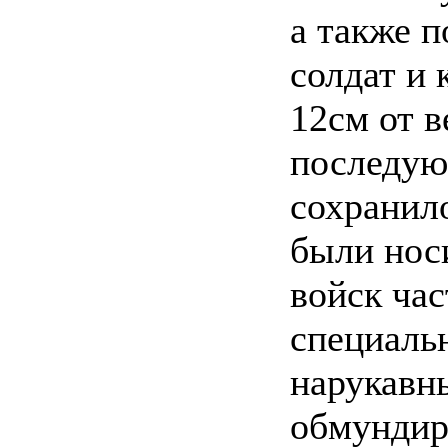
а также п
солдат и 
12см от в
последую
сохранил
были нос
войск час
специальн
нарукавн
обмундир