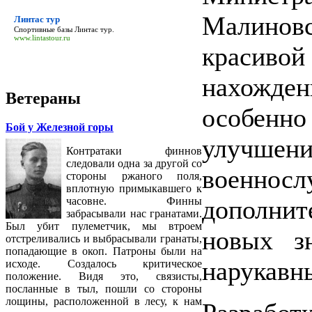
Малинов
Линтас тур
Спортивные базы
Линтас тур
.
www.lintastour.ru
красивой
нахожде
Ветераны
особенн
Бой у Железной горы
улучш
Контратаки финнов
следовали одна за другой со
военнос
стороны ржаного поля,
вплотную примыкавшего к
дополни
часовне. Финны
забрасывали нас гранатами.
Был убит пулеметчик, мы втроем
новых з
отстреливались и выбрасывали гранаты,
попадающие в окоп. Патроны были на
нарукавн
исходе. Создалось критическое
положение. Видя это, связисты,
посланные в тыл, пошли со стороны
лощины, расположенной в лесу, к нам