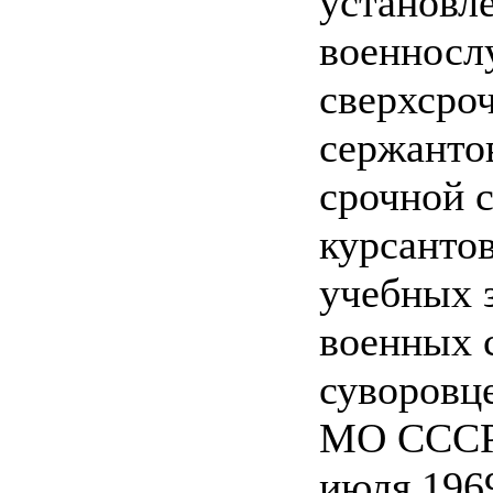
установл
военнос
сверхсро
сержантов
срочной 
курсантов
учебных 
военных 
суворовц
МО СССР
июля 1969