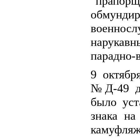
"прапо
обмун
военносл
нарукав
парадно-
9 октябр
№Д-49 д
было уст
знака на
камуфляж