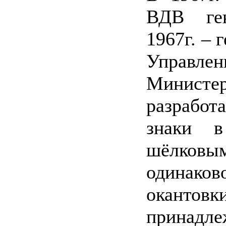
ВДВ ген
1967г. – 
Управл
Минис
разработ
знаки 
шёлковым
одинаков
окантовк
принадле