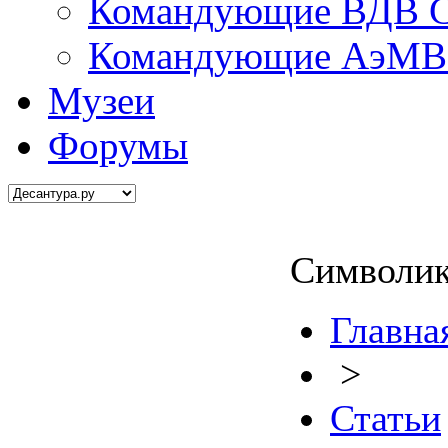
Командующие ВДВ С
Командующие АэМВ 
Музеи
Форумы
Символик
Главна
>
Статьи