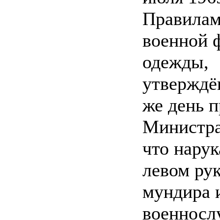
Правилам
военной 
одежды,
утверждё
же день 
Министра
что нару
левом ру
мундира 
военносл