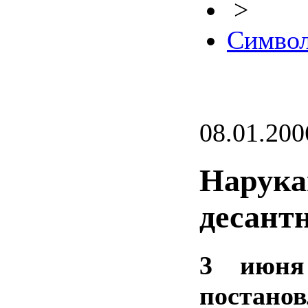
>
Символ
08.01.200
Нарука
десант
3 июня
постано