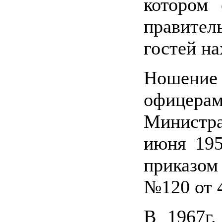
котором
правите
гостей на
Ношени
офицера
Министр
июня 195
приказ
№120 от 4
В 1967г.