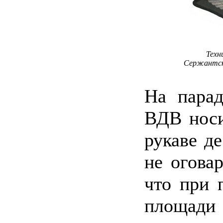
Техн
Сержантск
На пара
ВДВ носи
рукаве де
не оговар
что при 
площади