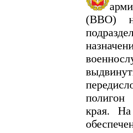
арми
(ВВО) н
подраз
назнач
военн
выдвинут
передисл
полигон
края. На
обеспе