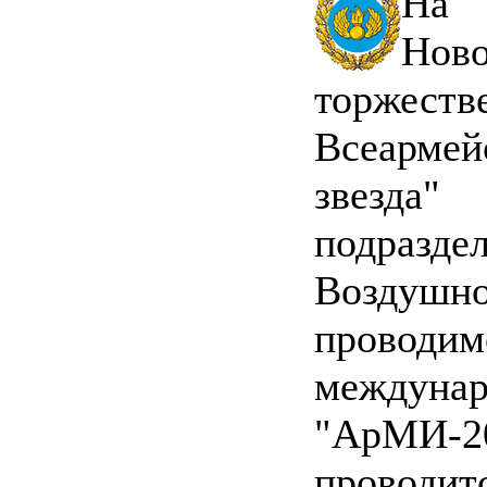
На 
Нов
торжест
Всеарме
звезда"
подразде
Воздушн
провод
меж
"АрМИ-
проводи