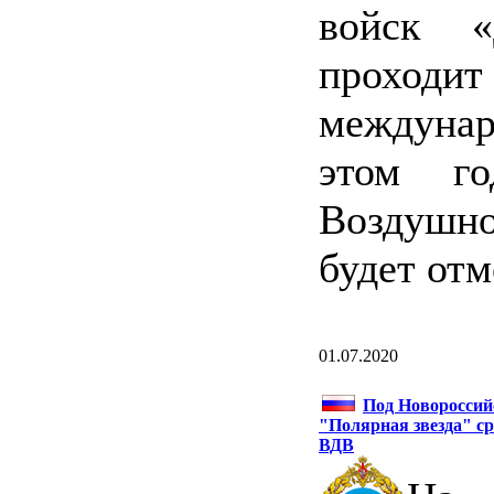
войск «
проход
междуна
этом г
Воздушн
будет отм
01.07.2020
Под Новороссий
"Полярная звезда" ср
ВДВ