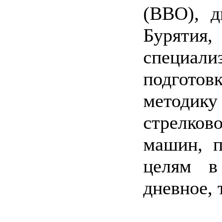
(ВВО), д
Буря
специ
подгот
методик
стрелков
машин, 
целям в
дневное, 