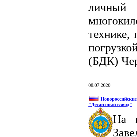
личны
многоки
технике,
погрузко
(БДК) Че
08.07.2020
Новороссийские
"Десантный взвод"
На 
Зав