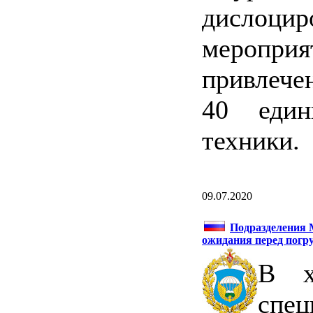
дислоц
меропр
привлече
40 един
техники.
09.07.2020
Подразделения
ожидания перед погр
В х
сп