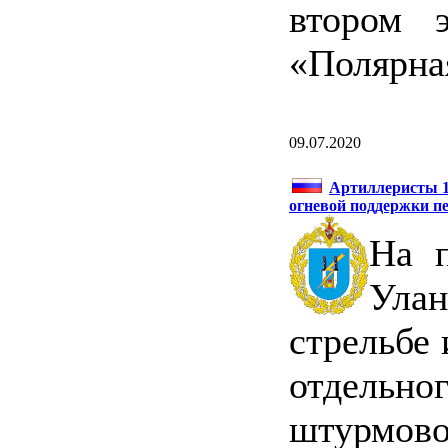
втором э
«Полярна
09.07.2020
Артиллеристы 1
огневой поддержки п
На п
Ула
стрельбе
отдельн
штурм