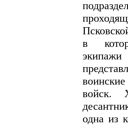
подразд
проходя
Псковской
в кото
экипажи
предста
воински
войск. 
десантн
одна из 