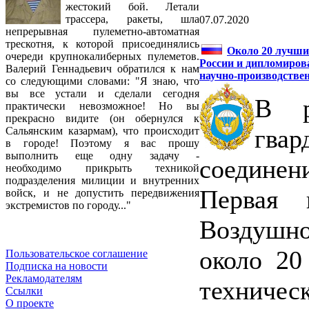
жестокий бой. Летали
трассера, ракеты, шла
07.07.2020
непрерывная пулеметно-автоматная
трескотня, к которой присоединялись
Около 20 лучши
очереди крупнокалиберных пулеметов.
России и дипломиро
Валерий Геннадьевич обратился к нам
научно-производстве
со следующими словами: "Я знаю, что
вы все устали и сделали сегодня
В р
практически невозможное! Но вы
прекрасно видите (он обернулся к
гвар
Сальянским казармам), что происходит
в городе! Поэтому я вас прошу
выполнить еще одну задачу -
соединен
необходимо прикрыть техникой
подразделения милиции и внутренних
Первая н
войск, и не допустить передвижения
экстремистов по городу..."
Воздушн
около 20
Пользовательское соглашение
Подписка на новости
Рекламодателям
технич
Ссылки
О проекте