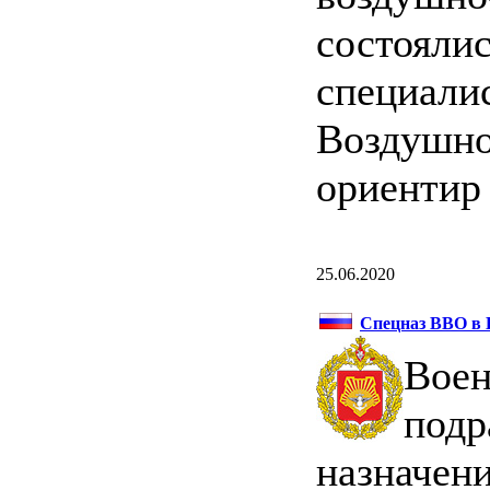
состояли
специали
Воздушн
ориентир
25.06.2020
Спецназ ВВО в 
Вое
под
назначен