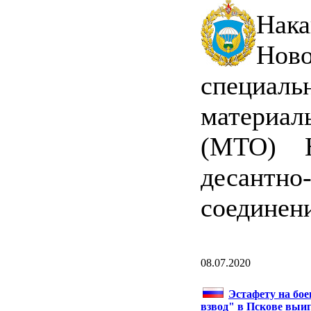
Нака
Ново
специаль
материал
(МТО) Н
десант
соединен
08.07.2020
Эстафету на бо
взвод" в Пскове выи