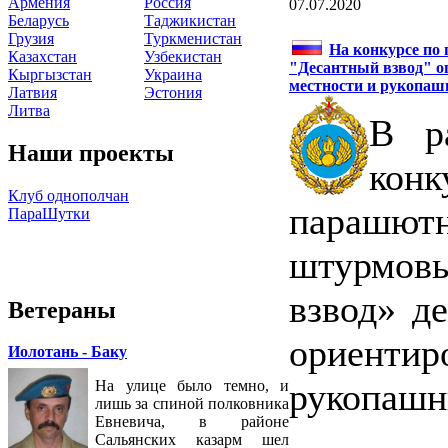
Армения
Россия
07.07.2020
Беларусь
Таджикистан
Грузия
Туркменистан
На конкурсе по 
Казахстан
Узбекистан
"Десантный взвод" о
Кыргызстан
Украина
местности и рукопаш
Латвия
Эстония
Литва
В р
Наши проекты
конк
Клуб однополчан
парашю
ПараШутки
штурмовы
взвод» д
Ветераны
ориентир
Иолотань - Баку
рукопашн
На улице было темно, и
лишь за спиной полковника
Евневича, в районе
Сальянских казарм шел