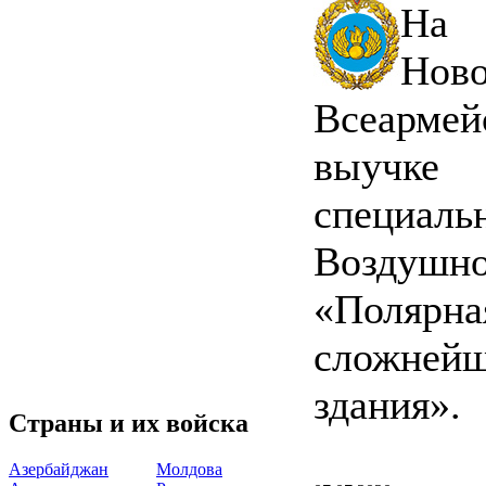
На 
Нов
Всеармейс
выучке
специа
Воздуш
«Полярна
сложне
здания».
Страны и их войска
Азербайджан
Молдова