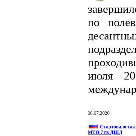
завершил
по поле
десант
подразд
проходив
июля 20
междунар
08.07.2020
Стартовало так
МТО 7 гв ДШД