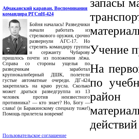
запасы м
Абчаканский караван. Воспоминания
транспо
командира РГСпН-424
Бойня началась! Разведчики
материал
начали работать из
стрелкового оружия, срочно
развернули АГС-17. Но
Учение пр
стрелять командиру группы
и сержанту Чубарову
пришлось почти из положения лёжа.
Справа со стороны ущелья по
На перво
разведчикам заработал
крупнокалиберный ДШК, полетели
по учебн
густые автоматные очереди. ДГ-424
закрепилась на краю русла. Сколько
может драться разведгруппа из 13
район 
человек против неизвестного
противника? — кто знает? Но, Богу —
материал
слава! (и Баракинскому спецназу тоже!)
Помощь прилетела вовремя!
действий
Пользовательское соглашение