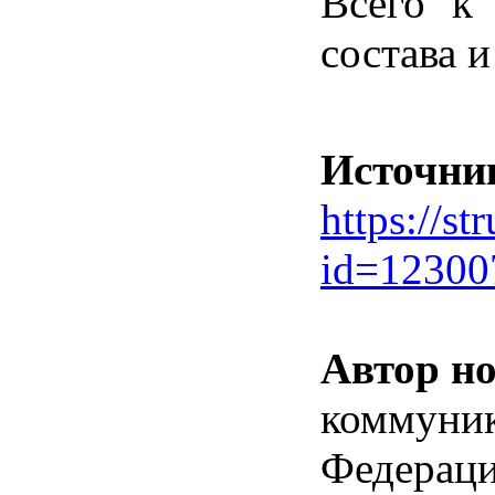
Всего к
состава 
Источни
https://st
id=1230
Автор но
коммуник
Федерац