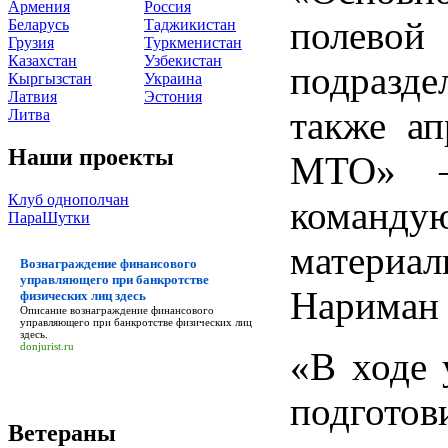
Армения
Россия
полевой
Беларусь
Таджикистан
Грузия
Туркменистан
Казахстан
Узбекистан
подразде
Кыргызстан
Украина
Латвия
Эстония
также ап
Литва
Наши проекты
МТО» – 
Клуб однополчан
команд
ПараШутки
материа
Вознаграждение финансового
управляющего при банкротстве
Нариман 
физических лиц здесь
Описание
вознаграждение финансового
управляющего при банкротстве физических лиц
здесь
.
donjurist.ru
«В ходе 
подготов
Ветераны