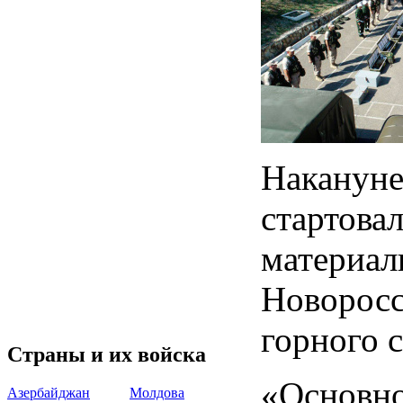
Наканун
стартова
матери
Новорос
горного 
Страны и их войска
«Основн
Азербайджан
Молдова