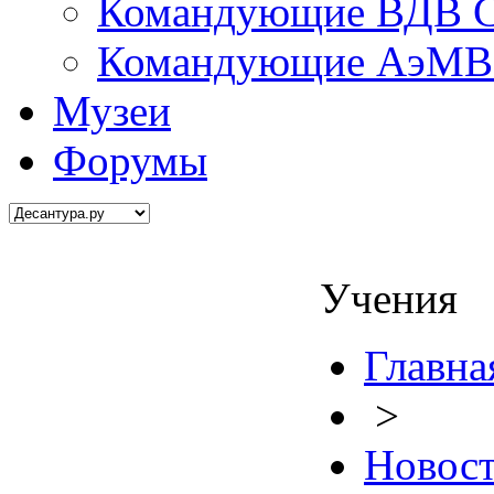
Командующие ВДВ С
Командующие АэМВ 
Музеи
Форумы
Учения
Главна
>
Новос