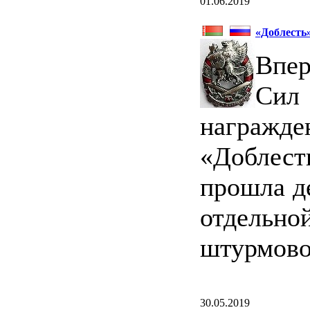
01.06.2019
«Доблесть
Впе
Сил 
награж
«Доблес
прошла д
отдельн
штурмово
30.05.2019