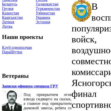
В р
Беларусь
Таджикистан
Грузия
Туркменистан
Казахстан
Узбекистан
во
Кыргызстан
Украина
Латвия
Эстония
популяр
Литва
Наши проекты
войск,
воздушн
Клуб однополчан
ПараШутки
совместн
комисса
Ветераны
Ясногорс
Записки офицера спецназа ГРУ
финал 
Под прикрытием огня
взвода сидящего на скалах,
спортивн
а главное под прикрытием
дымовой завесы, ребята со