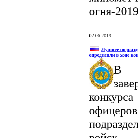
огня-2019
02.06.2019
Лучшее подразд
определили в ходе к
В В
зав
конкурс
офицер
подразде
войск «