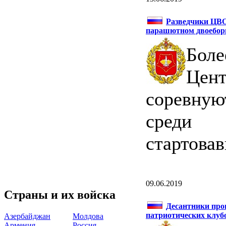
Разведчики ЦВО
парашютном двоебор
Бол
Цен
соревну
среди 
стартова
09.06.2019
Страны и их войска
Десантники про
патриотических клуб
Азербайджан
Молдова
Армения
Россия