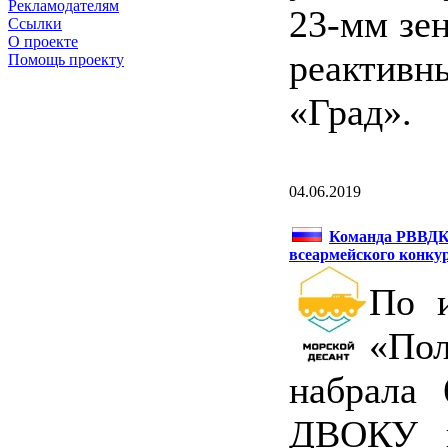
Рекламодателям
23-мм зе
Ссылки
О проекте
реактивн
Помощь проекту
«Град».
04.06.2019
Команда РВВДКУ
всеармейского конку
По и
«Пол
набрала 
ДВОКУ п