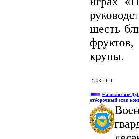
играх «П
руковод
шесть бл
фруктов,
крупы.
15.03.2020
На полигоне Ду
отборочный этап кон
Воен
гвар
деса