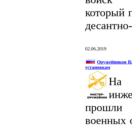
который 
десантно
02.06.2019
Оружейников В
установкам
На 
инж
прошли
военных 