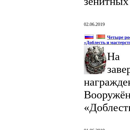
зенитных
02.06.2019
Четыре ро
«Доблесть и мастерст
На 
зав
награж
Вооружён
«Доблесть