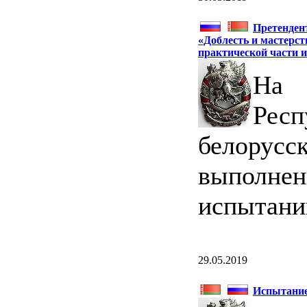
Претенден
«Доблесть и мастерс
практической части 
На 
Респ
белорусс
выполн
испытани
29.05.2019
Испытани