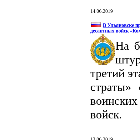
14.06.2019
В Ульяновске п
десантных войск «Ко
На б
шту
третий э
страты» 
воински
войск.
13.06.2019