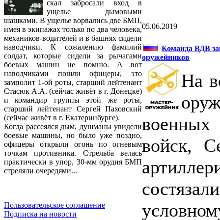
скал забросали вход в
ущелье дымовыми
шашками. В ущелье ворвались две БМП,
05.06.2019
имея в экипажах только по два человека,
механиков-водителей и в башнях сидели
наводчики. К сожалению фамилий
Команда ВДВ за
солдат, которые сидели за рычагами
оружейников
боевых машин не помню. А вот
наводчиками пошли офицеры, это
На в
замполит 1-ой роты, старший лейтенант
Стасюк А.А. (сейчас живёт в г. Донецке)
ору
и командир группы этой же роты,
старший лейтенант Сергей Паховский
военных 
(сейчас живёт в г. Екатеринбурге).
Когда рассеялся дым, душманы увидели
боевые машины, но было уже поздно,
войск, С
офицеры открыли огонь по огневым
точкам противника. Стрельба велась
артиллер
практически в упор, 30-мм орудия БМП
стреляли очередями...
состязал
условном
Пользовательское соглашение
Подписка на новости