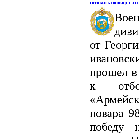
готовить попкорн из 
Вое
диви
от Георги
ивановск
прошел в
к отбо
«Армейск
повара 9
победу 