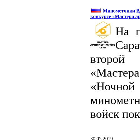
Минометчики ВД
конкурсе «Мастера а
На 
Сар
второй
«Мастер
«Ночно
минометн
войск пок
30.05.2019