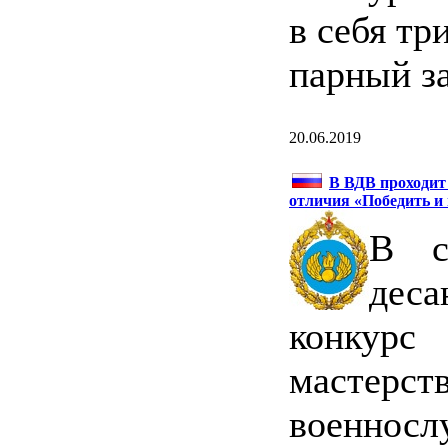
в себя тр
парный за
20.06.2019
В ВДВ проходит
отличия «Победить и
В с
дес
конкурс 
мастерст
военнос