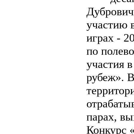
Дубрович
участию 
играх - 2
по полев
участия 
рубеж». В
территор
отрабаты
парах, в
Конкурс 