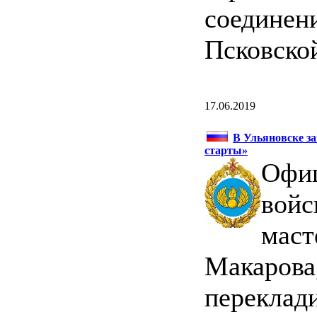
соединен
Псковской
17.06.2019
В Ульяновске з
старты»
Офи
войс
маст
Макарова,
переклади