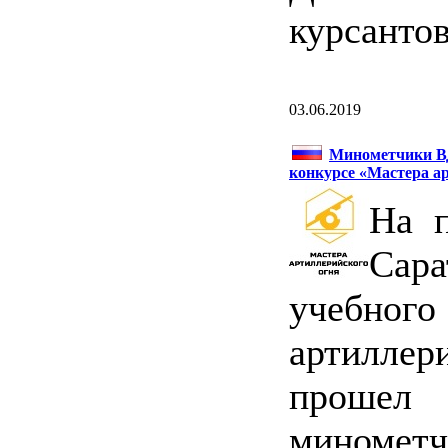
курсанто
03.06.2019
Минометчики ВД
конкурсе «Мастера а
На 
Сар
учебног
артилл
прошел
минометч