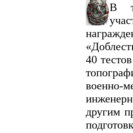
В т
уча
награж
«Доблест
40 тестов
топограф
военно
инженерн
другим п
подготов