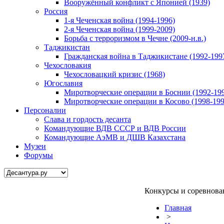
Вооружённый конфликт с Японией (1939)
Россия
1-я Чеченская война (1994-1996)
2-я Чеченская война (1999-2009)
Борьба с терроризмом в Чечне (2009-н.в.)
Таджикистан
Гражданская война в Таджикистане (1992-199
Чехословакия
Чехословацкий кризис (1968)
Югославия
Миротворческие операции в Боснии (1992-19
Миротворческие операции в Косово (1998-199
Персоналии
Слава и гордость десанта
Командующие ВДВ СССР и ВДВ России
Командующие АэМВ и ДШВ Казахстана
Музеи
Форумы
Конкурсы и соревнова
Главная
>