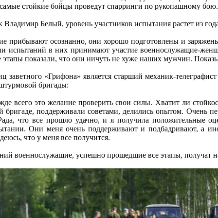
 самые стойкие бойцы проведут спарринги по рукопашному бою.
 Владимир Белый, уровень участников испытания растет из года
е прибывают осознанно, они хорошо подготовлены и заряжены 
рии испытаний в них принимают участие военнослужащие-женщ
 этапы показали, что они ничуть не хуже наших мужчин. Показ
иц заветного «Грифона» является старший механик-телеграфис
-штурмовой бригады:
жде всего это желание проверить свои силы. Хватит ли стойкос
й бригаде, поддерживали советами, делились опытом. Очень пе
Рада, что все прошло удачно, и я получила положительные оц
ытании. Они меня очень поддерживают и подбадривают, а ино
деюсь, что у меня все получится.
аний военнослужащие, успешно прошедшие все этапы, получат на