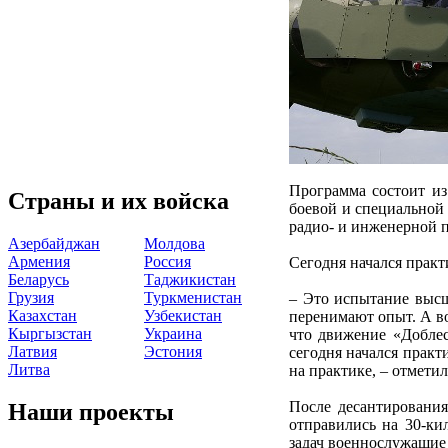
Программа состоит из
Страны и их войска
боевой и специальной
радио- и инженерной п
Азербайджан
Молдова
Армения
Россия
Сегодня начался практ
Беларусь
Таджикистан
Грузия
Туркменистан
– Это испытание высш
Казахстан
Узбекистан
перенимают опыт. А в
Кыргызстан
Украина
что движение «Доблес
Латвия
Эстония
сегодня начался практ
Литва
на практике, – отмет
После десантирования
Наши проекты
отправились на 30-ки
задач военнослужащие 