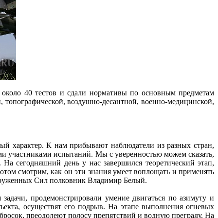
 около 40 тестов и сдали нормативы по основным предметам
, топографической, воздушно-десантной, военно-медицинской,
й характер. К нам прибывают наблюдатели из разных стран,
и участниками испытаний. Мы с уверенностью можем сказать,
. На сегодняшний день у нас завершился теоретический этап,
потом смотрим, как он эти знания умеет воплощать и применять
оруженных Сил полковник Владимир Белый.
задачи, продемонстрировали умение двигаться по азимуту и
ъекта, осуществят его подрыв. На этапе выполнения огневых
бросок, преодолеют полосу препятствий и водную преграду. На