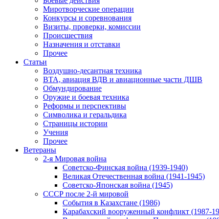
Боевые действия
Миротворческие операции
Конкурсы и соревнования
Визиты, проверки, комиссии
Происшествия
Назначения и отставки
Прочее
Статьи
Воздушно-десантная техника
ВТА, авиация ВДВ и авиационные части ДШВ
Обмундирование
Оружие и боевая техника
Реформы и перспективы
Символика и геральдика
Страницы истории
Учения
Прочее
Ветераны
2-я Мировая война
Советско-Финская война (1939-1940)
Великая Отечественная война (1941-1945)
Советско-Японская война (1945)
СССР после 2-й мировой
События в Казахстане (1986)
Карабахский вооруженный конфликт (1987-19