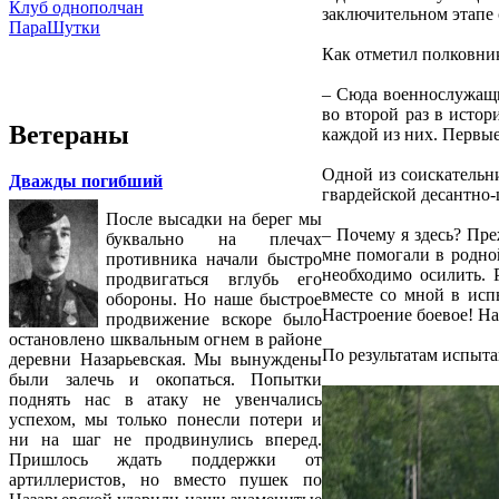
Клуб однополчан
заключительном этапе
ПараШутки
Как отметил полковник
– Сюда военнослужащи
во второй раз в исто
Ветераны
каждой из них. Первые
Одной из соискательн
Дважды погибший
гвардейской десантно
После высадки на берег мы
– Почему я здесь? Пре
буквально на плечах
мне помогали в родно
противника начали быстро
необходимо осилить. 
продвигаться вглубь его
вместе со мной в исп
обороны. Но наше быстрое
Настроение боевое! На
продвижение вскоре было
остановлено шквальным огнем в районе
По результатам испыт
деревни Назарьевская. Мы вынуждены
были залечь и окопаться. Попытки
поднять нас в атаку не увенчались
успехом, мы только понесли потери и
ни на шаг не продвинулись вперед.
Пришлось ждать поддержки от
артиллеристов, но вместо пушек по