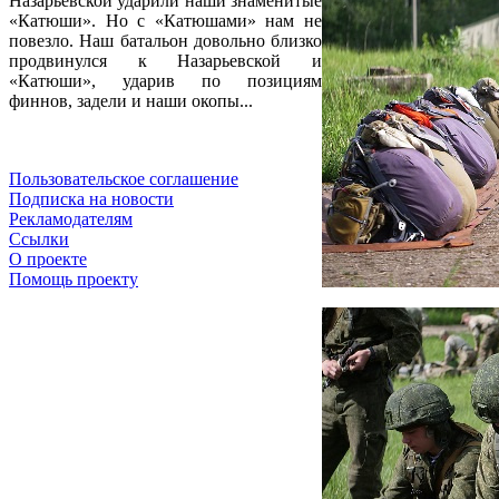
Назарьевской ударили наши знаменитые
«Катюши». Но с «Катюшами» нам не
повезло. Наш батальон довольно близко
продвинулся к Назарьевской и
«Катюши», ударив по позициям
финнов, задели и наши окопы...
Пользовательское соглашение
Подписка на новости
Рекламодателям
Ссылки
О проекте
Помощь проекту