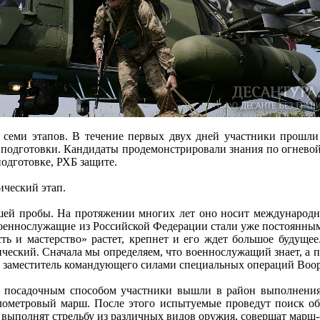
 семи этапов. В течение первых двух дней участники прошли
 подготовки. Кандидаты продемонстрировали знания по огневой
одготовке, РХБ защите.
ический этап.
ей пробы. На протяжении многих лет оно носит международны
оеннослужащие из Российской Федерации стали уже постоянным
ть и мастерство» растет, крепнет и его ждет большое будущее
ический. Сначала мы определяем, что военнослужащий знает, а 
ил заместитель командующего силами специальных операций Во
 посадочным способом участники вышли в район выполнения 
лометровый марш. После этого испытуемые проведут поиск об
выполнят стрельбу из различных видов оружия, совершат марш-