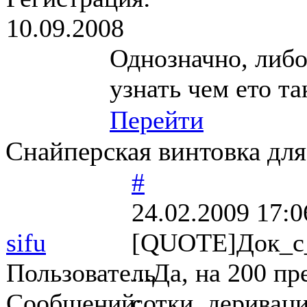
10.09.2008
Однозначно, либ
узнать чем ето т
Перейти
Снайперская винтовка для
#
24.02.2009 17:0
sifu
[QUOTE]Док_с
Пользователь
...Да, на 200 п
Сообщений:
сотки, дериваци