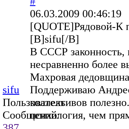
#
06.03.2009 00:46:19
[QUOTE]Рядовой-К 
[B]sifu[/B]
В СССР законность, 
несравненно более в
Махровая дедовщина 
sifu
Поддерживаю Андрес
Пользователь
коллективов полезно.
Сообщений:
психология, чем пря
387