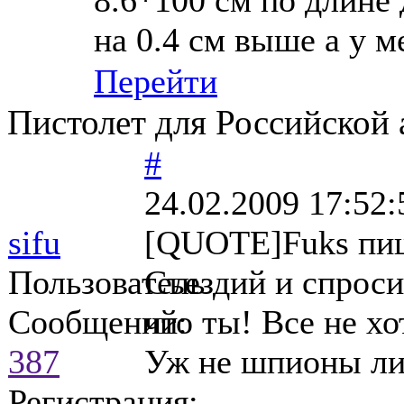
8.6*100 см по длине 
на 0.4 см выше а у м
Перейти
Пистолет для Российской
#
24.02.2009 17:52:
sifu
[QUOTE]Fuks пи
Пользователь
Съездий и спроси
Сообщений:
что ты! Все не х
387
Уж не шпионы ли
Регистрация: