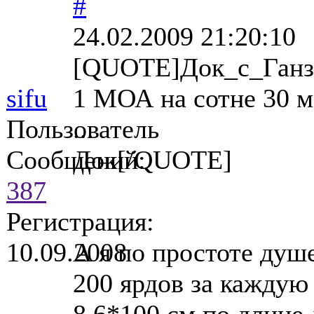
#
24.02.2009 21:20:10
[QUOTE]Док_с_Ганз
sifu
1 МОА на сотне 30 мм 
Пользователь
...
Сообщений:
Док[/QUOTE]
387
Регистрация:
10.09.2008
А я по простоте душе
200 ярдов за каждую