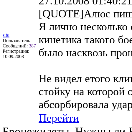
27.10.2008 01:40:2
[QUOTE]Алюс пиш
Я лично несколько 
sifu
кинетика такого бо
Пользователь
Сообщений:
387
было насквозь про
Регистрация:
10.09.2008
Не видел етого кли
стойку на которой 
абсорбировала удар
Перейти
Бронежилеты, Нужны ли