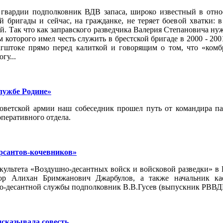
ардии подполковник ВДВ запаса, широко известный в относ
й бригады и сейчас, на гражданке, не теряет боевой хватки:
. Так что как заправского разведчика Валерия Степановича нуж
м которого имел честь служить в брестской бригаде в 2000 - 20
гштоке прямо перед калиткой и говорящим о том, что «ком
гу...
лужбе Родине»
ветской армии наш собеседник прошел путь от командира пар
оперативного отдела.
рсантов-кочевников»
акультета «Воздушно-десантных войск и войсковой разведки» 
йор Алихан Бримжанович Джарбулов, а также начальник ка
о-десантной службы подполковник В.В.Гусев (выпускник РВВДК
дсказывала совесть