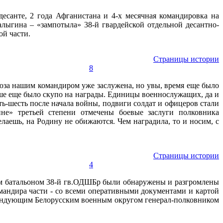
есанте, 2 года Афганистана и 4-х месячная командировка на
ыгина – «зампотыла» 38-й гвардейской отдельной десантно-
ой части.
Страницы истории
8
оюза нашим командиром уже заслужена, но увы, время еще было
наше еще было скупо на награды. Единицы военнослужащих, да и
ять-шесть после начала войны, подвиги солдат и офицеров стали
не» третьей степени отмечены боевые заслуги полковника
делаешь, на Родину не обижаются. Чем наградила, то и носим, с
Страницы истории
4
м батальоном 38-й гв.ОДШБр были обнаружены и разгромлены
омандира части - со всеми оперативными документами и картой
мандующим Белорусским военным округом генерал-полковником