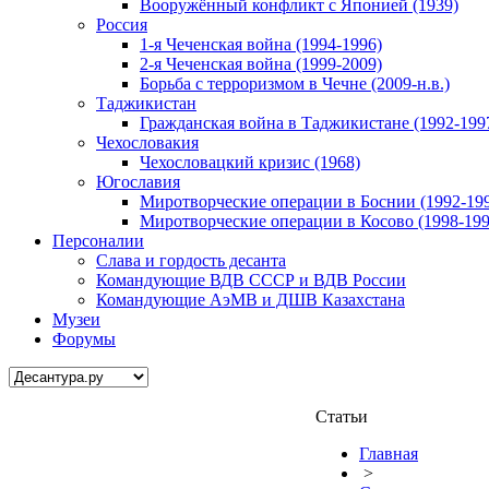
Вооружённый конфликт с Японией (1939)
Россия
1-я Чеченская война (1994-1996)
2-я Чеченская война (1999-2009)
Борьба с терроризмом в Чечне (2009-н.в.)
Таджикистан
Гражданская война в Таджикистане (1992-199
Чехословакия
Чехословацкий кризис (1968)
Югославия
Миротворческие операции в Боснии (1992-19
Миротворческие операции в Косово (1998-199
Персоналии
Слава и гордость десанта
Командующие ВДВ СССР и ВДВ России
Командующие АэМВ и ДШВ Казахстана
Музеи
Форумы
Статьи
Главная
>