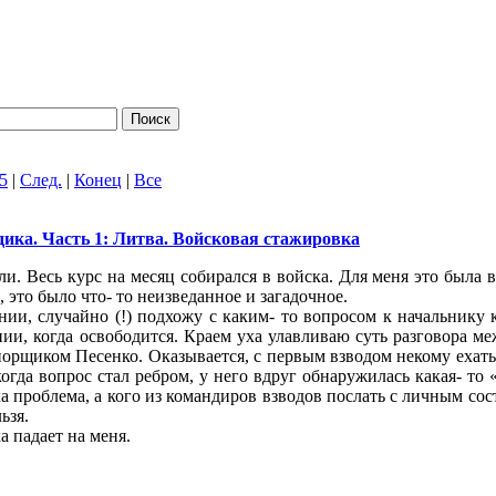
5
|
След.
|
Конец
|
Все
ика. Часть 1: Литва. Войсковая стажировка
и. Весь курс на месяц собирался в войска. Для меня это была 
 это было что- то неизведанное и загадочное.
ии, случайно (!) подхожу с каким- то вопросом к начальнику к
нии, когда освободится. Краем уха улавливаю суть разговора м
рщиком Песенко. Оказывается, с первым взводом некому ехать
когда вопрос стал ребром, у него вдруг обнаружилась какая- т
а проблема, а кого из командиров взводов послать с личным сост
ьзя.
а падает на меня.