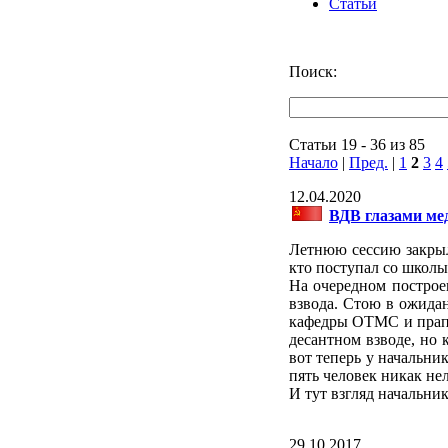
Статьи
Поиск:
Статьи 19 - 36 из 85
Начало
|
Пред.
|
1
2
3
4
12.04.2020
ВДВ глазами мед
Летнюю сессию закрыл
кто поступал со школы,
На очередном построен
взвода. Стою в ожида
кафедры ОТМС и прапо
десантном взводе, но 
вот теперь у начальник
пять человек никак нел
И тут взгляд начальник
29.10.2017