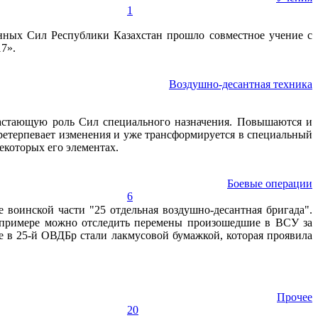
1
нных Сил Республики Казахстан прошло совместное учение с
7».
Воздушно-десантная техника
растающую роль Сил специального назначения. Повышаются и
претерпевает изменения и уже трансформируется в специальный
екоторых его элементах.
Боевые операции
6
 воинской части "25 отдельная воздушно-десантная бригада".
е примере можно отследить перемены произошедшие в ВСУ за
е в 25-й ОВДБр стали лакмусовой бумажкой, которая проявила
Прочее
20