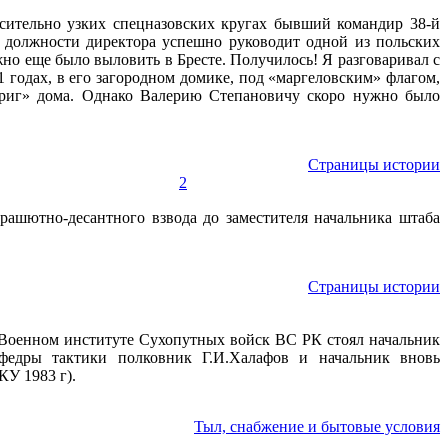
ительно узких спецназовских кругах бывший командир 38-й
 в должности директора успешно руководит одной из польских
но еще было выловить в Бресте. Получилось! Я разговаривал с
01 годах, в его загородном домике, под «маргеловским» флагом,
бриг» дома. Однако Валерию Степановичу скоро нужно было
Страницы истории
2
ашютно-десантного взвода до заместителя начальника штаба
Страницы истории
в Военном институте Сухопутных войск ВС РК стоял начальник
федры тактики полковник Г.И.Халафов и начальник вновь
У 1983 г).
Тыл, снабжение и бытовые условия