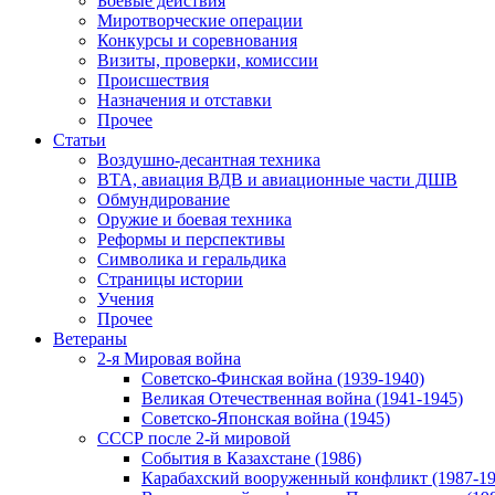
Боевые действия
Миротворческие операции
Конкурсы и соревнования
Визиты, проверки, комиссии
Происшествия
Назначения и отставки
Прочее
Статьи
Воздушно-десантная техника
ВТА, авиация ВДВ и авиационные части ДШВ
Обмундирование
Оружие и боевая техника
Реформы и перспективы
Символика и геральдика
Страницы истории
Учения
Прочее
Ветераны
2-я Мировая война
Советско-Финская война (1939-1940)
Великая Отечественная война (1941-1945)
Советско-Японская война (1945)
СССР после 2-й мировой
События в Казахстане (1986)
Карабахский вооруженный конфликт (1987-19