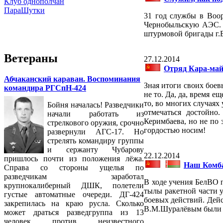
Клуб однополчан
ПараШутки
31 год службы в Воор
Чернобыльскую АЭС. Т
штурмовой бригады г.Б
Ветераны
27.12.2014
Отряд Кара-май
Абчаканский караван. Воспоминания
Зная итоги своих боев
командира РГСпН-424
не то. Да, да, время 
то, во многих случаях
Бойня началась! Разведчики
отмечаться достойно
начали работать из
Керимбаева, но не по 
стрелкового оружия, срочно
гордостью носим!
развернули АГС-17. Но
стрелять командиру группы
и сержанту Чубарову
22.12.2014
пришлось почти из положения лёжа.
Наш Комб
Справа со стороны ущелья по
разведчикам заработал
В ходе учения БелВО 
крупнокалиберный ДШК, полетели
тылы ракетной части у
густые автоматные очереди. ДГ-424
боевых действий. Дей
закрепилась на краю русла. Сколько
В.М.Шуралёвым были 
может драться разведгруппа из 13
человек против неизвестного