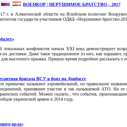
ВОЕНКОР | НЕРУШИМОЕ БРАТСТВО – 2017
017 г. в Алматинской области на Илийском полигоне Вооруже
нгентом государств-участников ОДКБ «Нерушимое братство-201
балет»
й локальных конфликтов начала XXI века демонстрирует воз
м их доставки. Даже такое традиционное из них, как парашют, 
для высотного прыжка. Пришло время подробнее рассказать о н
есантная бригада ВСУ в боях на Донбассе
по привычке называют аэромобильной, но правильное название
соединений, принявшее участие в так называемой АТО. На е
краинских событий. Можно сказать , что события, произошедши
ойцов украинской армии в 2014 году.
рного орла»