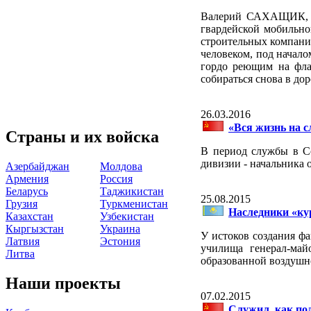
Валерий САХАЩИК, гв
гвардейской мобильно
строительных компаний
человеком, под начало
гордо реющим на фла
собираться снова в доро
26.03.2016
«Вся жизнь на с
Страны и их войска
В период службы в Со
дивизии - начальника 
Азербайджан
Молдова
Армения
Россия
Беларусь
Таджикистан
25.08.2015
Грузия
Туркменистан
Наследники «ку
Казахстан
Узбекистан
Кыргызстан
Украина
У истоков создания ф
Латвия
Эстония
училища генерал-ма
Литва
образованной воздушн
Наши проекты
07.02.2015
Служил, как по