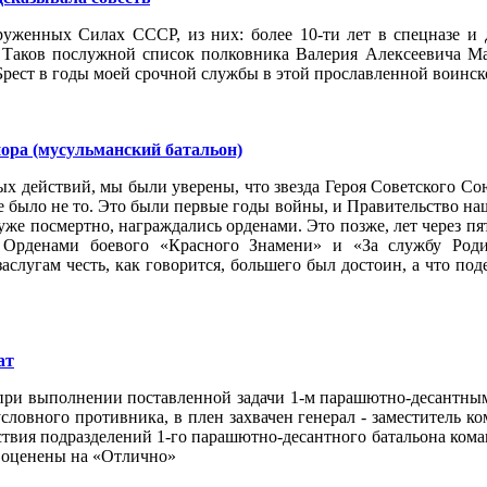
уженных Силах СССР, из них: более 10-ти лет в спецназе и д
аков послужной список полковника Валерия Алексеевича Мал
рест в годы моей срочной службы в этой прославленной воинск
ора (мусульманский батальон)
ых действий, мы были уверены, что звезда Героя Советского С
еще было не то. Это были первые годы войны, и Правительство 
 уже посмертно, награждались орденами. Это позже, лет через п
. Орденами боевого «Красного Знамени» и «За службу Роди
заслугам честь, как говорится, большего был достоин, а что по
ат
при выполнении поставленной задачи 1-м парашютно-десантны
словного противника, в плен захвачен генерал - заместитель к
ствия подразделений 1-го парашютно-десантного батальона ко
оценены на «Отлично»