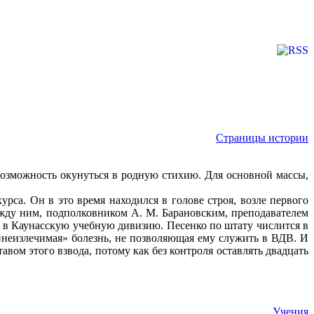
Страницы истории
возможность окунуться в родную стихию. Для основной массы,
урса. Он в это время находился в голове строя, возле первого
ежду ним, подполковником А. М. Барановским, преподавателем
 в Каунасскую учебную дивизию. Песенко по штату числится в
о «неизлечимая» болезнь, не позволяющая ему служить в ВДВ. И
авом этого взвода, потому как без контроля оставлять двадцать
Учения