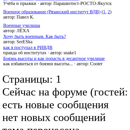
Учёба и прыжки
·
автор:
Парашютист-РОСТО-Якутск
Военное образование (Рязанский институт ВДВ)
(
1
,
2
)
автор:
Павел К.
Военные училища
автор:
ЛЁХА
Хочу быть военным. Как быть?
автор:
SerESka
как я поступал в РИВДВ
правда об институтах
·
автор:
snake1
Боязнь высоты и как попасть в десантное училище
как избавиться от боязни высоты...
·
автор:
Cooter
Страницы:
1
Сейчас на форуме (гостей
есть новые сообщения
нет новых сообщений