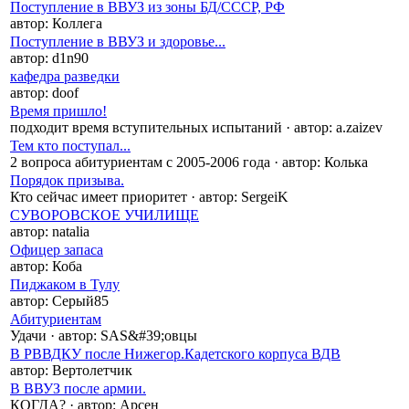
Поступление в ВВУЗ из зоны БД/СССР, РФ
автор:
Коллега
Поступление в ВВУЗ и здоровье...
автор:
d1n90
кафедра разведки
автор:
doof
Время пришло!
подходит время вступительных испытаний
·
автор:
a.zaizev
Тем кто поступал...
2 вопроса абитуриентам с 2005-2006 года
·
автор:
Колька
Порядок призыва.
Кто сейчас имеет приоритет
·
автор:
SergeiK
СУВОРОВСКОЕ УЧИЛИЩЕ
автор:
natalia
Офицер запаса
автор:
Коба
Пиджаком в Тулу
автор:
Серый85
Абитуриентам
Удачи
·
автор:
SAS&#39;овцы
В РВВДКУ после Нижегор.Кадетского корпуса ВДВ
автор:
Вертолетчик
В ВВУЗ после армии.
КОГДА?
·
автор:
Арсен