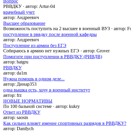
Вопрос
РВВДКУ
·
автор:
Artur-04
врачебный учет
автор:
Андреевич
Высшее образование
Возможность поступить на 2 высшее в военный ВУЗ
·
автор:
Fo
поступление в рввдку после военной кафедры
автор:
Андреевич
Поступление из армии без ЕГЭ
Собираюсь в армию нет нужных ЕГЭ
·
автор:
Grover
Помогите при поступлении в РВВДКУ (РИВДВ)
автор:
batgru
РВВДКУ
автор:
da1m
Нужна помощь в одном деле...
автор:
Динар353
одна вышка есть, хочу в военный институт
автор:
frz
НОВЫЕ НОРМАТИВЫ
По 100 бальной системе
·
автор:
kukry
Ответ из РВВДКУ
автор:
saosin
Как сильно влияет имение спортивных разрядов в РВВДКУ?
автор:
Danilych