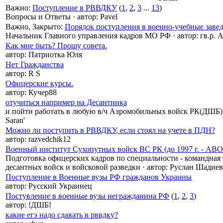
Важно
:
Поступление в РВВДКУ
(
1
,
2
,
3
...
13
)
Вопросы и Ответы
·
автор:
Pavel
Важно
,
Закрыто
:
Порядок поступления в военно-учебные зав
Начальник Главного управления кадров МО РФ
·
автор:
гв.р. A
Как мне быть? Прошу совета.
автор:
Патриотка Юля
Нет Гражданства
автор:
R S
Офицерские курсы.
автор:
Кучер88
отучиться например на Десантника
и пойти работать в любую в/ч Аэромобильных войск РК(ДШБ)
Saran'
Можно ли поступить в РВВДКУ, если стоял на учете в ПДН?
автор:
razvedchik12
Военный институт Сухопутных войск ВС РК (до 1997 г. - АВ
Подготовка офицерских кадров по специальности - командная 
десантных войск и войсковой разведки
·
автор:
Руслан Шадиев
Поступление в Военные вузы РФ гражданов Украины
автор:
Русский Украинец
Постувление в военные вузы негражданина РФ
(
1
,
2
,
3
)
автор:
!ДШБ!
какие егэ надо сдавать в рввдку?