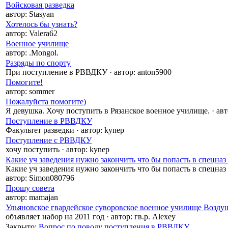
Войсковая разведка
автор:
Stasyan
Хотелось бы узнать?
автор:
Valera62
Военное училище
автор:
.Mongol.
Разряды по спорту
При поступление в РВВДКУ
·
автор:
anton5900
Помогите!
автор:
sommer
Пожалуйста помогите)
Я девушка. Хочу поступить в Рязанское военное училище.
·
авт
Поступление в РВВДКУ
Факультет разведки
·
автор:
kynep
Поступление с РВВДКУ
хочу поступить
·
автор:
kynep
Какие уч заведения нужно закончить что бы попасть в спецна
Какие уч заведения нужно закончить что бы попасть в спецна
автор:
Simon080796
Прошу совета
автор:
mamajan
Ульяновское гвардейское суворовское военное училище Возду
объявляет набор на 2011 год
·
автор:
гв.р. Alexey
Закрыто
:
Вопрос по поводу поступления в РВВДКУ