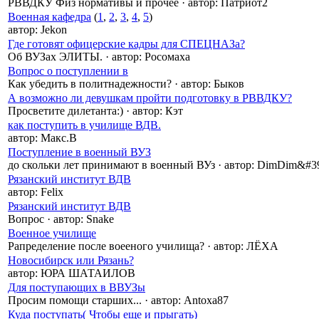
РВВДКУ Физ нормативы и прочее
·
автор:
Патриот2
Военная кафедра
(
1
,
2
,
3
,
4
,
5
)
автор:
Jekon
Где готовят офицерские кадры для СПЕЦНАЗа?
Об ВУЗах ЭЛИТЫ.
·
автор:
Росомаха
Вопрос о поступлении в
Как убедить в политнадежности?
·
автор:
Быков
А возможно ли девушкам пройти подготовку в РВВДКУ?
Просветите дилетанта:)
·
автор:
Кэт
как поступить в училище ВДВ.
автор:
Макс.В
Поступление в военный ВУЗ
до скольки лет принимают в военный ВУз
·
автор:
DimDim&#3
Рязанский институт ВДВ
автор:
Felix
Рязанский институт ВДВ
Вопрос
·
автор:
Snake
Военное училище
Рапределение после воееного училища?
·
автор:
ЛЁХА
Новосибирск или Рязань?
автор:
ЮРА ШАТАИЛОВ
Для поступающих в ВВУЗы
Просим помощи старших...
·
автор:
Antoxa87
Куда поступать( Чтобы еще и прыгать)