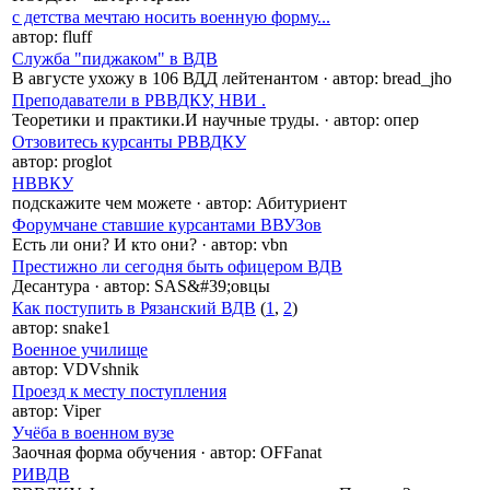
с детства мечтаю носить военную форму...
автор:
fluff
Служба "пиджаком" в ВДВ
В августе ухожу в 106 ВДД лейтенантом
·
автор:
bread_jho
Преподаватели в РВВДКУ, НВИ .
Теоретики и практики.И научные труды.
·
автор:
опер
Отзовитесь курсанты РВВДКУ
автор:
proglot
НВВКУ
подскажите чем можете
·
автор:
Абитуриент
Форумчане ставшие курсантами ВВУЗов
Есть ли они? И кто они?
·
автор:
vbn
Престижно ли сегодня быть офицером ВДВ
Десантура
·
автор:
SAS&#39;овцы
Как поступить в Рязанский ВДВ
(
1
,
2
)
автор:
snake1
Военное училище
автор:
VDVshnik
Проезд к месту поступления
автор:
Viper
Учёба в военном вузе
Заочная форма обучения
·
автор:
OFFanat
РИВДВ