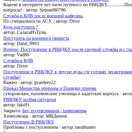
Короче в интернете нет ничо путевого по РВВДКУ...............П
вопросы!
·
автор:
Simon080796
Служба в ВДВ после военной кафедры.
По специальности АСУ.
·
автор:
Diver
Куда поступить ?
автор:
СалагаИзТулы
Поступить на военного связиста
автор:
Danil_0903
Вопрос. Поступление в РВВДКУ после срочной службы и с г
автор:
Vad88
Служба в ВДВ
автор:
Dezer
Поступление в РВВДКУ в другие вузы где готовят десантнико
службы)
Важно
·
автор:
gvardeez22
Приказ Министра обороны о Порядке приема
суворовские, нахимовские училища и кадетские корпуса
·
авто
РВВДКУ особая ситуация
автор:
Jaks91
Закрыто
:
Бег, подтягивания - химпомощь
Химпомощь
·
автор:
МВДшник
Поступление В РВВДКУ
Проблемы с поступлением
·
автор:
meathunter