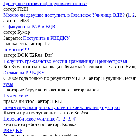
Где лучше готовят офицеров-связистов?
автор:
FREI
Можно ли девушке поступить в Рязанское Училище ВДВ?
(
1
,
2
автор:
hell89
С факультета РАВ в ВДВ
автор:
Бумер
Закрыто
:
Поступить в РВВДКУ
вышка есть
·
автор:
frz
помогите!!!!
автор:
DOK[52Rus_Dzr]
Получить гражданство России гражданину Приднестровья
Без Бумашки ты какашка ,а с бумажкой человек ...
·
автор:
Evan
Экзамены РВВДКУ
С 2009 года только по результатам ЕГЭ
·
автор:
Будущий Десан
вузы
в которые берут контрактников
·
автор:
дария
Нужен совет
правда ли это?
·
автор:
FREI
преимущества при поступлении воен. институт у сирот
Льготы при поступлении
·
автор:
Sерёга
Новосибирское училище
(
1
,
2
,
3
,
4
)
кем потом работать
·
автор:
Колька
РВВДКУ
Условия приема
·
автор:
ivan arhipov