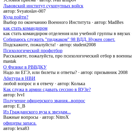
Львовский институт сухопутных войск
автор:
Svyatoslav-007
Куда пойти?
Выбор по окончанию Военного Института
·
автор:
MadBes
как стать командиром
как стать командиром отделения или учебной группы в ввузах
Собираюсь служить "пиджаком" 98 ВДД. Нужен совет.
Подскажите, пожалуйста!
·
автор:
student2008
Психологический профотбор
Расскажите, пожалуйста, про психологический отбор в военны
mastak
О Физике в РВВДКУ
Надо ли ЕГЭ, или билеты и ответы?
·
автор:
призывник 2008
Абитура в НВИ
любой вопрос и я отвечу
·
автор:
Колька
Как служа в армии сдавать сессию в ВУЗе?
автор:
IvvI
Получение офицерского звания...вопрос
автор:
Е_В
Из Гражданского вуза к звездам...
Важные вопросы
·
автор:
NitroX
офицеры запаса.
автор:
lexa83