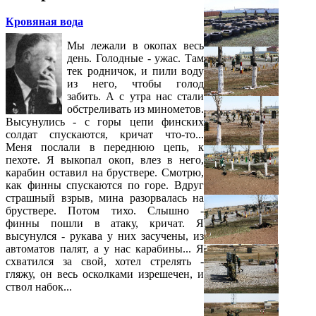
Кровяная вода
Мы лежали в окопах весь
день. Голодные - ужас. Там
тек родничок, и пили воду
из него, чтобы голод
забить. А с утра нас стали
обстреливать из минометов.
Высунулись - с горы цепи финских
солдат спускаются, кричат что-то...
Меня послали в переднюю цепь, к
пехоте. Я выкопал окоп, влез в него,
карабин оставил на бруствере. Смотрю,
как финны спускаются по горе. Вдруг
страшный взрыв, мина разорвалась на
бруствере. Потом тихо. Слышно -
финны пошли в атаку, кричат. Я
высунулся - рукава у них засучены, из
автоматов палят, а у нас карабины... Я
схватился за свой, хотел стрелять -
гляжу, он весь осколками изрешечен, и
ствол набок...