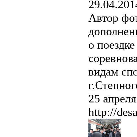
29.04.201
Автор фо
дополнен
о поездк
соревнов
видам спо
г.Степног
25 апреля
http://des