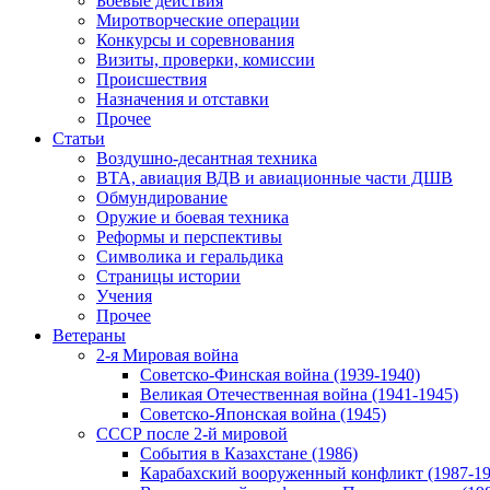
Боевые действия
Миротворческие операции
Конкурсы и соревнования
Визиты, проверки, комиссии
Происшествия
Назначения и отставки
Прочее
Статьи
Воздушно-десантная техника
ВТА, авиация ВДВ и авиационные части ДШВ
Обмундирование
Оружие и боевая техника
Реформы и перспективы
Символика и геральдика
Страницы истории
Учения
Прочее
Ветераны
2-я Мировая война
Советско-Финская война (1939-1940)
Великая Отечественная война (1941-1945)
Советско-Японская война (1945)
СССР после 2-й мировой
События в Казахстане (1986)
Карабахский вооруженный конфликт (1987-19