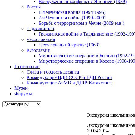
Вооружённый конфликт с Японией (1939)
Россия
1-я Чеченская война (1994-1996)
2-я Чеченская война (1999-2009)
Борьба с терроризмом в Чечне (2009-н.в.)
Таджикистан
Гражданская война в Таджикистане (1992-199
Чехословакия
Чехословацкий кризис (1968)
Югославия
Миротворческие операции в Боснии (1992-19
Миротворческие операции в Косово (1998-199
Персоналии
Слава и гордость десанта
Командующие ВДВ СССР и ВДВ России
Командующие АэМВ и ДШВ Казахстана
Музеи
Форумы
Экскурсия школьников
Экскурсия школьников
29.04.2014