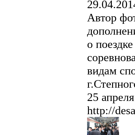
29.04.201
Автор фо
дополнен
о поездк
соревнов
видам спо
г.Степног
25 апреля
http://des