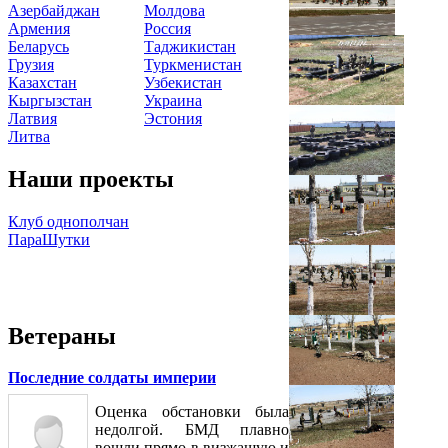
Азербайджан
Молдова
Армения
Россия
Беларусь
Таджикистан
Грузия
Туркменистан
Казахстан
Узбекистан
Кыргызстан
Украина
Латвия
Эстония
Литва
Наши проекты
Клуб однополчан
ПараШутки
Ветераны
Последние солдаты империи
Оценка обстановки была
недолгой. БМД плавно
вошли прямо в визжащую и