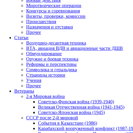
Боевые действия
Миротворческие операции
Конкурсы и соревнования
Визиты, проверки, комиссии
Происшествия
Назначения и отставки
Прочее
Статьи
Воздушно-десантная техника
ВТА, авиация ВДВ и авиационные части ДШВ
Обмундирование
Оружие и боевая техника
Реформы и перспективы
Символика и геральдика
Страницы истории
Учения
Прочее
Ветераны
2-я Мировая война
Советско-Финская война (1939-1940)
Великая Отечественная война (1941-1945)
Советско-Японская война (1945)
СССР после 2-й мировой
События в Казахстане (1986)
Карабахский вооруженный конфликт (1987-19