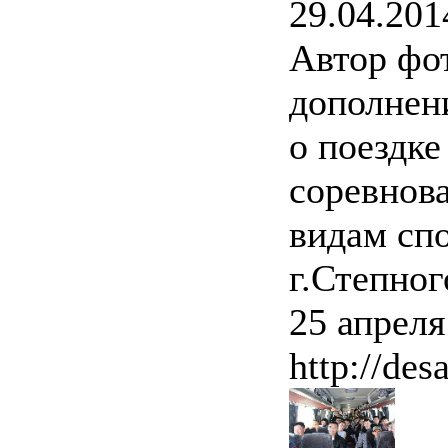
29.04.201
Автор фо
дополнен
о поездк
соревнов
видам спо
г.Степног
25 апреля
http://des