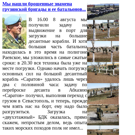
Мы нашли брошенные знамена
грузинской бригады и ее батальонов...
В 16.00 8 августа мы
получили задачу на
выдвижение в порт для
загрузки на большие
десантные корабли. И хотя
большая часть батальона
находилась в это время на полигоне
Раевское, мы уложились в самые сжатые
сроки: в 20.30 вся техника была уже на
месте погрузки. Однако начать погрузку
основных сил на большой десантный
корабль «Саратов» удалось лишь через
два с половиной часа: задачу по
переброске десанта в Абхазию
«Саратов» получил, выполняя переход с
грузом в Севастополь, и теперь, прежде
чем взять нас на борт, ему надо было
разгрузиться. Загрузка на
«двухэтажный» БДК оказалась, прямо
скажем, непростым делом, ведь опыта
таких морских походов полк не имел...