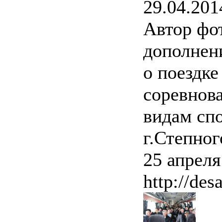
29.04.201
Автор фо
дополнен
о поездк
соревнов
видам спо
г.Степног
25 апреля
http://des