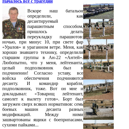
Началось все с трагедии
Вскоре наш батальон
определили, как
десантируемый
парашютным способом,
пришлось делать
переукладку парашютов:
ночью, при минус 10, при свете фар
«Уралов» и ураганном ветре. Меня, как
хорошо знавшего технику, определили
старшим группы в Ан-22 «Антей».
Любопытно, что у меня, лейтенанта,
целый подполковник был в
подчинении! Согласно уставу, все
войска обеспечения подчиняются
десанту. И командир корабля,
подполковник, тоже. Вот он мне и
докладывал: «Товарищ лейтенант,
самолет к вылету готов». Борт был
загружен сверх всяких нормативов: семь
боевых машин десанта разных
модификаций. Между ними
зашвартованы ящики с боеприпасами,
сухими пайками...