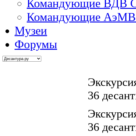
Командующие ВДВ С
Командующие АэМВ 
Музеи
Форумы
Экскурсия
36 десан
Экскурсия
36 десан