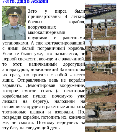
7-я гв. дшд в Абхазии
Зато у пирса были
пришвартованы 4 легких
боевых корабля,
вооруженных
малокалиберными
орудиями и ракетными
установками. А еще контрастировавший
с ними белый пограничный корабль.
Если те были уже, что называется, не
первой свежести, кое-где и с ржавчиной,
то этот, напичканный дорогущей
аппаратурой, новехонький! Затопить бы
их сразу, но тротила с собой - всего
ящик. Отправлялись ведь не корабли
взрывать. Демонтировав вооружение,
которое смогли снять (а некоторые
корабельные пушки почему-то уже
лежали на берегу), наложили на
оставшиеся орудия и ракетные аппараты
тротиловые шашки и взорвали. Но,
повредив корабли, потопить их, конечно
же, не смогли. Поэтому вернулись на
эту базу на следующий день...