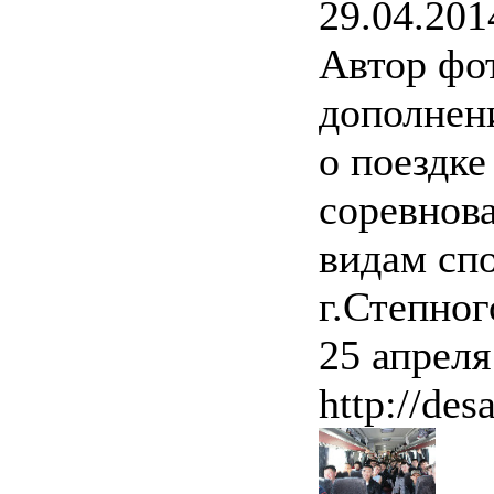
29.04.201
Автор фо
дополнен
о поездк
соревнов
видам спо
г.Степног
25 апреля
http://des