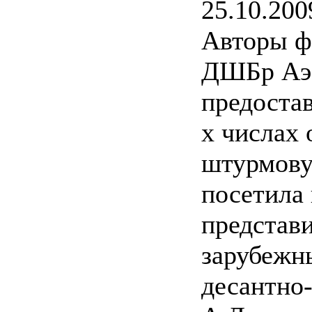
25.10.200
Авторы ф
ДШБр Аэ
предостав
х числах 
штурмову
посетила 
представ
зарубежн
десантно