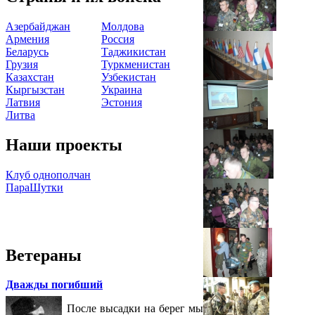
Азербайджан
Молдова
Армения
Россия
Беларусь
Таджикистан
Грузия
Туркменистан
Казахстан
Узбекистан
Кыргызстан
Украина
Латвия
Эстония
Литва
Наши проекты
Клуб однополчан
ПараШутки
Ветераны
Дважды погибший
После высадки на берег мы