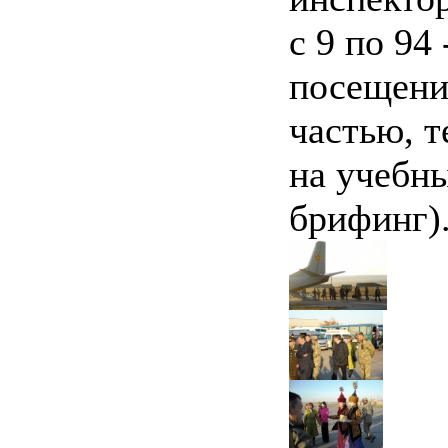
с 9 по 94
посещени
частью, т
на учебн
брифинг)