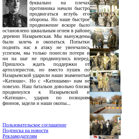
буквально на плечах
противника начали быстро
продвигаться вглубь его
обороны. Но наше быстрое
продвижение вскоре было
остановлено шквальным огнем в районе
деревни Назарьевская. Мы вынуждены
были залечь и окопаться. Попытки
поднять нас в атаку не увенчались
успехом, мы только понесли потери и
ни на шаг не продвинулись вперед.
Пришлось ждать поддержки от
артиллеристов, но вместо пушек по
Назарьевской ударили наши знаменитые
«Катюши». Но с «Катюшами» нам не
повезло. Наш батальон довольно близко
продвинулся к Назарьевской и
«Катюши», ударив по позициям
финнов, задели и наши окопы...
Пользовательское соглашение
Подписка на новости
Рекламодателям