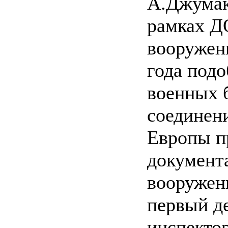
А.Джумак
рамках Д
вооружен
года под
военных б
соединен
Европы п
документ
вооружени
первый д
инспекто