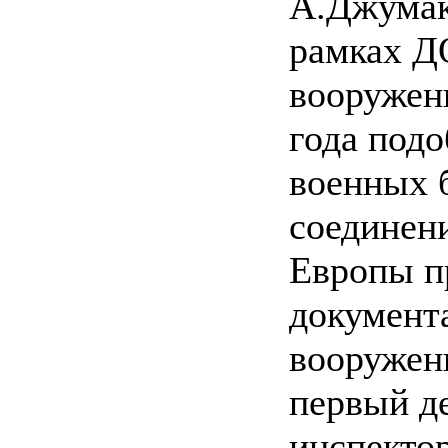
А.Джумак
рамках Д
вооружен
года под
военных б
соединен
Европы п
документ
вооружени
первый д
инспекто