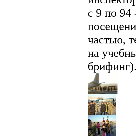
с 9 по 94
посещени
частью, т
на учебн
брифинг)