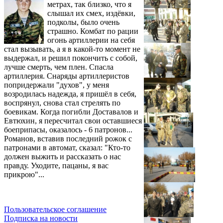
метрах, так близко, что я
слышал их смех, издёвки,
подколы, было очень
страшно. Комбат по рации
огонь артиллерии на себя
стал вызывать, а я в какой-то момент не
выдержал, и решил покончить с собой,
лучше смерть, чем плен. Спасла
артиллерия. Снаряды артиллеристов
попридержали "духов", у меня
возродилась надежда, я пришёл в себя,
воспрянул, снова стал стрелять по
боевикам. Когда погибли Доставалов и
Евтюхин, я пересчитал свои оставшиеся
боеприпасы, оказалось - 6 патронов...
Романов, вставив последний рожок с
патронами в автомат, сказал: "Кто-то
должен выжить и рассказать о нас
правду. Уходите, пацаны, я вас
прикрою"...
Пользовательское соглашение
Подписка на новости