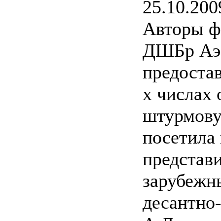
25.10.200
Авторы ф
ДШБр Аэ
предостав
х числах 
штурмову
посетила 
представ
зарубежн
десантно