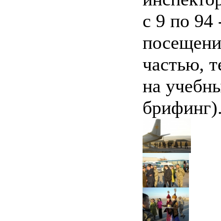
с 9 по 94
посещени
частью, т
на учебн
брифинг)