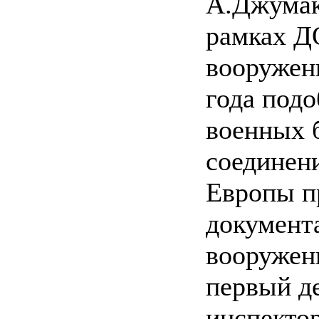
А.Джумак
рамках Д
вооружен
года под
военных б
соединен
Европы п
документ
вооружени
первый д
инспекто