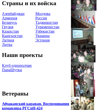
Страны и их войска
Азербайджан
Молдова
Армения
Россия
Беларусь
Таджикистан
Грузия
Туркменистан
Казахстан
Узбекистан
Кыргызстан
Украина
Латвия
Эстония
Литва
Наши проекты
Клуб однополчан
ПараШутки
Ветераны
Абчаканский караван. Воспоминания
командира РГСпН-424