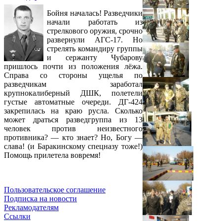
Бойня началась! Разведчики
начали работать из
стрелкового оружия, срочно
развернули АГС-17. Но
стрелять командиру группы
и сержанту Чубарову
пришлось почти из положения лёжа.
Справа со стороны ущелья по
разведчикам заработал
крупнокалиберный ДШК, полетели
густые автоматные очереди. ДГ-424
закрепилась на краю русла. Сколько
может драться разведгруппа из 13
человек против неизвестного
противника? — кто знает? Но, Богу —
слава! (и Баракинскому спецназу тоже!)
Помощь прилетела вовремя!
Пользовательское соглашение
Подписка на новости
Рекламодателям
Ссылки