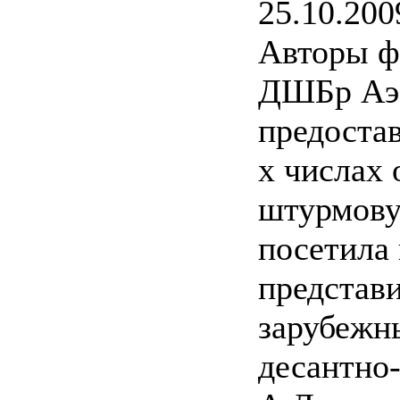
25.10.200
Авторы ф
ДШБр Аэ
предостав
х числах 
штурмову
посетила 
представ
зарубежн
десантно