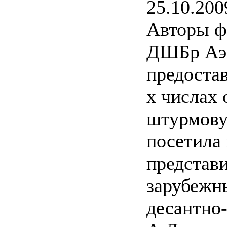
25.10.200
Авторы ф
ДШБр Аэ
предостав
х числах 
штурмову
посетила 
представ
зарубежн
десантно