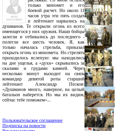
только миномет и его
боевой расчет. Но около 11
часов утра эти пять солдат
и лейтенант нарвались на
душманов. Те открыли огонь из всего
имеющегося у них оружия. Наши бойцы
залегли и отбивались до последнего -
полегли все шесть человек. Я, как
только началась стрельба, приказал
открыть огонь из миномета. Но стрелять
приходилось вслепую: мы находились
на дне ущелья, а «духи» скрывались за
скалами и грудами камней. Через
несколько минут выходит на связь
командир девятой роты старший
лейтенант Александр Песков:
«Душманов много, наверное, на целый
батальон наберется. Но мы их видим,
сейчас тебе поможем»...
Пользовательское соглашение
Подписка на новости
Рекламодателям