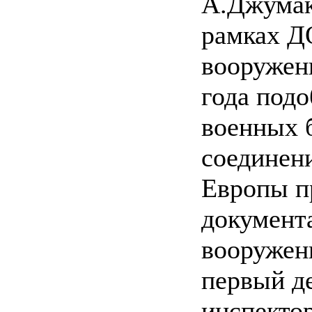
А.Джумак
рамках Д
вооружен
года под
военных б
соединен
Европы п
документ
вооружени
первый д
инспекто