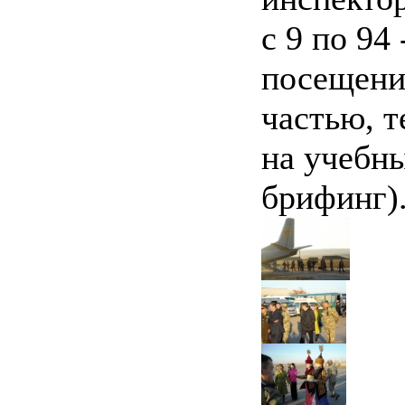
с 9 по 94
посещени
частью, т
на учебн
брифинг)