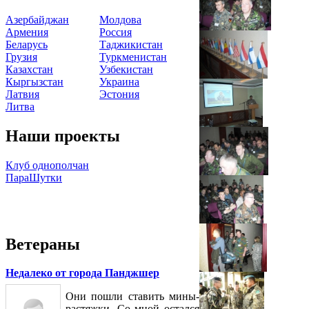
Азербайджан
Молдова
Армения
Россия
Беларусь
Таджикистан
Грузия
Туркменистан
Казахстан
Узбекистан
Кыргызстан
Украина
Латвия
Эстония
Литва
Наши проекты
Клуб однополчан
ПараШутки
Ветераны
Недалеко от города Панджшер
Они пошли ставить мины-
растяжки. Со мной остался