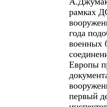
А.Джумак
рамках Д
вооружен
года под
военных б
соединен
Европы п
документ
вооружени
первый д
инспекто