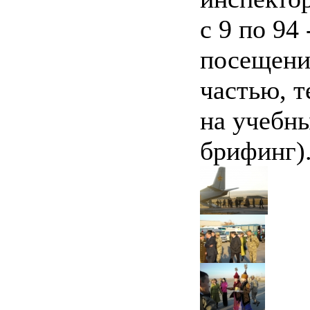
с 9 по 94
посещени
частью, т
на учебн
брифинг)