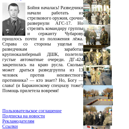
Бойня началась! Разведчики
начали работать из
стрелкового оружия, срочно
развернули АГС-17. Но
стрелять командиру группы
и сержанту Чубарову
пришлось почти из положения лёжа.
Справа со стороны ущелья по
разведчикам заработал
крупнокалиберный ДШК, полетели
густые автоматные очереди. ДГ-424
закрепилась на краю русла. Сколько
может драться разведгруппа из 13
человек против неизвестного
противника? — кто знает? Но, Богу —
слава! (и Баракинскому спецназу тоже!)
Помощь прилетела вовремя!
Пользовательское соглашение
Подписка на новости
Рекламодателям
Ссылки