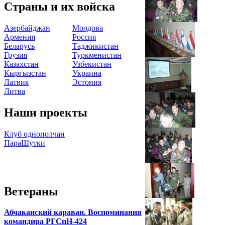
Страны и их войска
Азербайджан
Молдова
Армения
Россия
Беларусь
Таджикистан
Грузия
Туркменистан
Казахстан
Узбекистан
Кыргызстан
Украина
Латвия
Эстония
Литва
Наши проекты
Клуб однополчан
ПараШутки
Ветераны
Абчаканский караван. Воспоминания
командира РГСпН-424