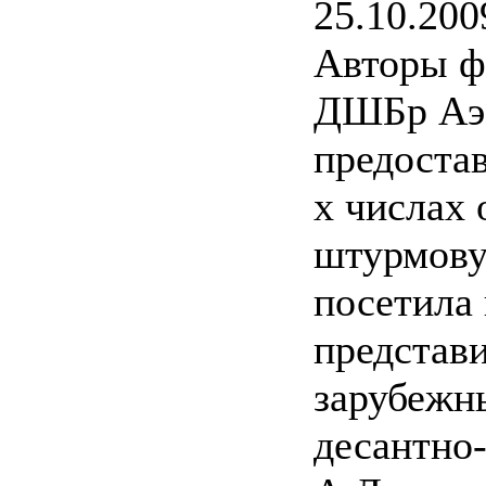
25.10.200
Авторы ф
ДШБр Аэ
предостав
х числах 
штурмову
посетила 
представ
зарубежн
десантно