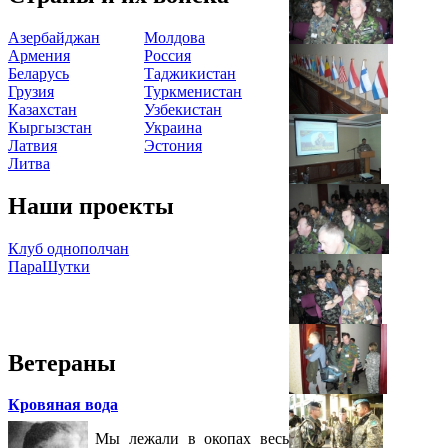
Азербайджан
Молдова
Армения
Россия
Беларусь
Таджикистан
Грузия
Туркменистан
Казахстан
Узбекистан
Кыргызстан
Украина
Латвия
Эстония
Литва
Наши проекты
Клуб однополчан
ПараШутки
Ветераны
Кровяная вода
Мы лежали в окопах весь