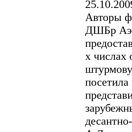
25.10.200
Авторы ф
ДШБр Аэ
предостав
х числах 
штурмову
посетила 
представ
зарубежн
десантно