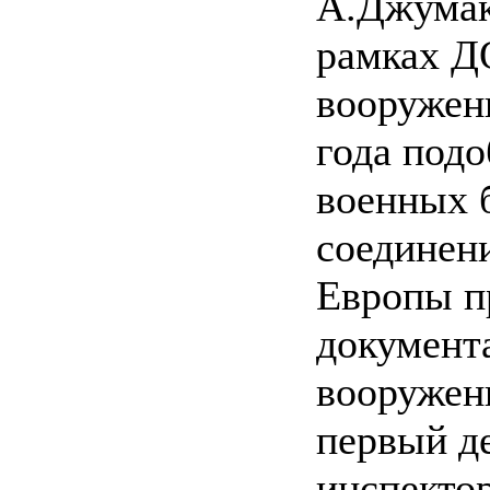
А.Джумак
рамках Д
вооружен
года под
военных б
соединен
Европы п
документ
вооружени
первый д
инспекто