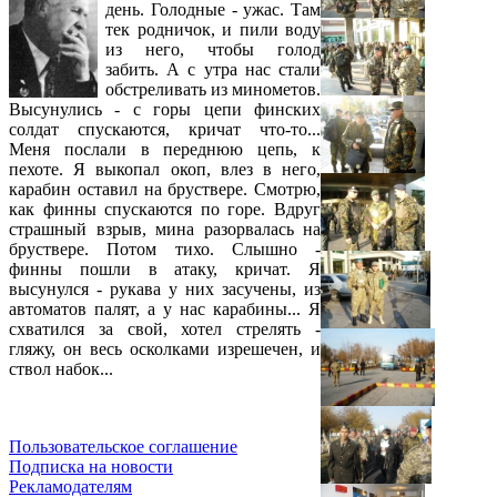
день. Голодные - ужас. Там
тек родничок, и пили воду
из него, чтобы голод
забить. А с утра нас стали
обстреливать из минометов.
Высунулись - с горы цепи финских
солдат спускаются, кричат что-то...
Меня послали в переднюю цепь, к
пехоте. Я выкопал окоп, влез в него,
карабин оставил на бруствере. Смотрю,
как финны спускаются по горе. Вдруг
страшный взрыв, мина разорвалась на
бруствере. Потом тихо. Слышно -
финны пошли в атаку, кричат. Я
высунулся - рукава у них засучены, из
автоматов палят, а у нас карабины... Я
схватился за свой, хотел стрелять -
гляжу, он весь осколками изрешечен, и
ствол набок...
Пользовательское соглашение
Подписка на новости
Рекламодателям