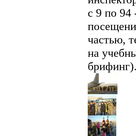
с 9 по 94
посещени
частью, т
на учебн
брифинг)