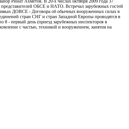
ор Ринат Ахметов. В 20-х числах октября 2009 года 37
а представителей ОБСЕ и НАТО. Встречал зарубежных гостей
рамках ДОВСЕ - Договора об обычных вооруженных силах в
оединений стран СНГ и стран Западной Европы проводятся в
о 8 - первый день (приезд зарубежных инспекторов в
комление с частью, техникой и вооружением, занятия на