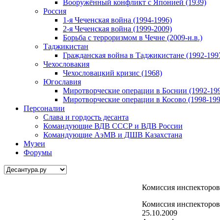
Вооружённый конфликт с Японией (1939)
Россия
1-я Чеченская война (1994-1996)
2-я Чеченская война (1999-2009)
Борьба с терроризмом в Чечне (2009-н.в.)
Таджикистан
Гражданская война в Таджикистане (1992-199
Чехословакия
Чехословацкий кризис (1968)
Югославия
Миротворческие операции в Боснии (1992-19
Миротворческие операции в Косово (1998-199
Персоналии
Слава и гордость десанта
Командующие ВДВ СССР и ВДВ России
Командующие АэМВ и ДШВ Казахстана
Музеи
Форумы
Комиссия инспекторо
Комиссия инспекторо
25.10.2009