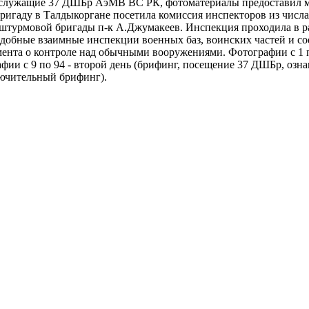
служащие 37 ДШБр АэМВ ВС РК, фотоматериалы предоставил май
ригаду в Талдыкоргане посетила комиссия инспекторов из числ
-штурмовой бригады п-к А.Джумакеев. Инспекция проходила в 
одобные взаимные инспекции военных баз, воинских частей и с
ента о контроле над обычными вооружениями. Фотографии с 1 п
фии с 9 по 94 - второй день (брифинг, посещение 37 ДШБр, озна
лючительный брифинг).