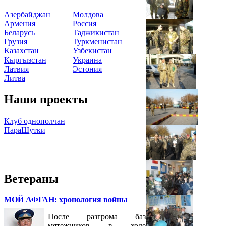
Азербайджан
Молдова
Армения
Россия
Беларусь
Таджикистан
Грузия
Туркменистан
Казахстан
Узбекистан
Кыргызстан
Украина
Латвия
Эстония
Литва
Наши проекты
Клуб однополчан
ПараШутки
Ветераны
МОЙ АФГАН: хронология войны
После разгрома баз
мятежников в ходе