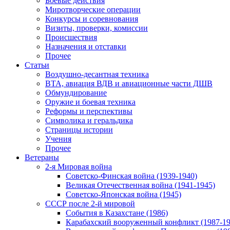
Боевые действия
Миротворческие операции
Конкурсы и соревнования
Визиты, проверки, комиссии
Происшествия
Назначения и отставки
Прочее
Статьи
Воздушно-десантная техника
ВТА, авиация ВДВ и авиационные части ДШВ
Обмундирование
Оружие и боевая техника
Реформы и перспективы
Символика и геральдика
Страницы истории
Учения
Прочее
Ветераны
2-я Мировая война
Советско-Финская война (1939-1940)
Великая Отечественная война (1941-1945)
Советско-Японская война (1945)
СССР после 2-й мировой
События в Казахстане (1986)
Карабахский вооруженный конфликт (1987-19