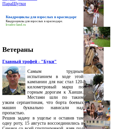
ПараШутки
Квадроциклы для взрослых в краснодаре
Квадроциклы для взрослых в краснодаре
.
kvadro-land.ru
Ветераны
Главный трофей - "Буки"
Самым трудным
испытанием в ходе этой
кампании для нас стал 120-
километровый марш по
горным дорогам к Хаиши.
Местами шли по таким
узким серпантинам, что борта боевых
машин буквально нависали над
пропастью.
Решив задачу в ущелье и оставив там
одну роту, 15 августа воссоединились в
Сенаки со всей группировкой, взяв под