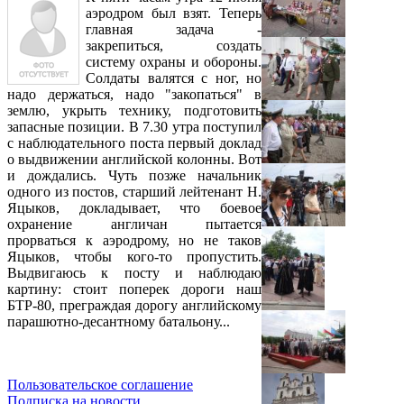
аэродром был взят. Теперь
главная задача -
закрепиться, создать
систему охраны и обороны.
Солдаты валятся с ног, но
надо держаться, надо "закопаться" в
землю, укрыть технику, подготовить
запасные позиции. В 7.30 утра поступил
с наблюдательного поста первый доклад
о выдвижении английской колонны. Вот
и дождались. Чуть позже начальник
одного из постов, старший лейтенант Н.
Яцыков, докладывает, что боевое
охранение англичан пытается
прорваться к аэродрому, но не таков
Яцыков, чтобы кого-то пропустить.
Выдвигаюсь к посту и наблюдаю
картину: стоит поперек дороги наш
БТР-80, преграждая дорогу английскому
парашютно-десантному батальону...
Пользовательское соглашение
Подписка на новости