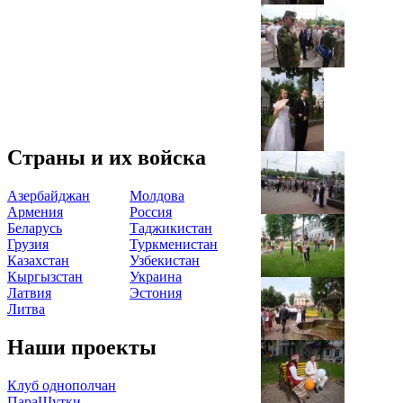
Страны и их войска
Азербайджан
Молдова
Армения
Россия
Беларусь
Таджикистан
Грузия
Туркменистан
Казахстан
Узбекистан
Кыргызстан
Украина
Латвия
Эстония
Литва
Наши проекты
Клуб однополчан
ПараШутки