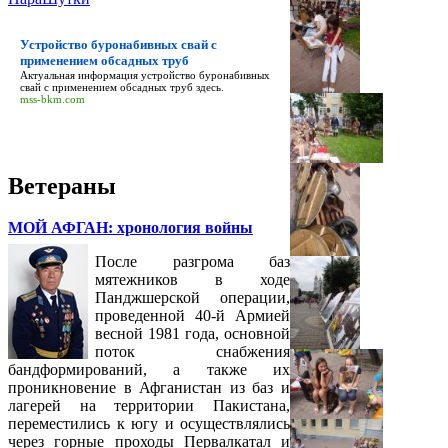
Устройство буронабивных свай с
применением обсадных труб
Актуальная информация
устройство буронабивных
свай с применением обсадных труб
здесь.
mss-bkm.com
Ветераны
МОЙ АФГАН: хронология войны
После разгрома баз
мятежников в ходе
Панджшерской операции,
проведенной 40-й Армией
весной 1981 года, основной
поток снабжения
бандформирований, а также их
проникновение в Афганистан из баз и
лагерей на территории Пакистана,
переместились к югу и осуществлялись
через горные проходы Первалкатал и