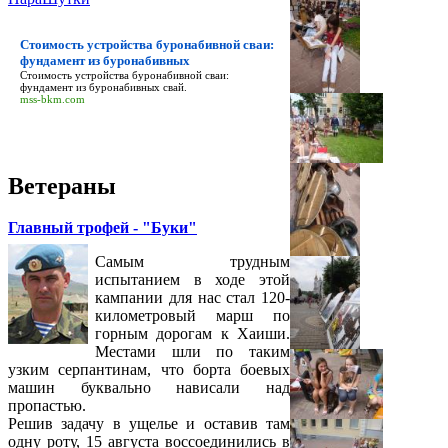
Стоимость устройства буронабивной сваи:
фундамент из буронабивных
Стоимость устройства буронабивной сваи:
фундамент из буронабивных
свай.
mss-bkm.com
Ветераны
Главный трофей - "Буки"
Самым трудным
испытанием в ходе этой
кампании для нас стал 120-
километровый марш по
горным дорогам к Хаиши.
Местами шли по таким
узким серпантинам, что борта боевых
машин буквально нависали над
пропастью.
Решив задачу в ущелье и оставив там
одну роту, 15 августа воссоединились в