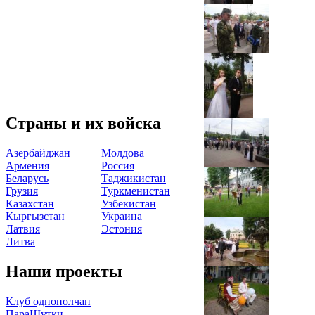
Страны и их войска
Азербайджан
Молдова
Армения
Россия
Беларусь
Таджикистан
Грузия
Туркменистан
Казахстан
Узбекистан
Кыргызстан
Украина
Латвия
Эстония
Литва
Наши проекты
Клуб однополчан
ПараШутки