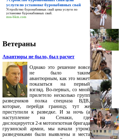
услуги по установке буронабивных свай
Устройство буронабивных свай цена услуги по
установке буронабивных свай
.
mss-bkm.com
Ветераны
Авантюры не было, был расчет
Однако это решение вовсе
не было таким
авантюрным, как это может
показаться на первый
взгляд. Во-первых, со мной
прилетело несколько групп
разведчиков полка спецназа ВДВ,
которые, перейдя границу, тут же
приступили к разведке. И за ночь (а
наступление на Сенаки, где
дислоцируется 2-я мотопехотная бригада
грузинской армии, мы начали утром)
разведчиками были выявлены и места