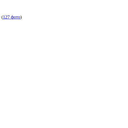
0
(
127 фото
)