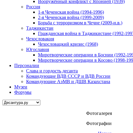
Вооружённый конфликт с Японией (1939)
Россия
1-я Чеченская война (1994-1996)
2-я Чеченская война (1999-2009)
Борьба с терроризмом в Чечне (2009-н.в.)
Таджикистан
Гражданская война в Таджикистане (1992-199
Чехословакия
Чехословацкий кризис (1968)
Югославия
Миротворческие операции в Боснии (1992-19
Миротворческие операции в Косово (1998-199
Персоналии
Слава и гордость десанта
Командующие ВДВ СССР и ВДВ России
Командующие АэМВ и ДШВ Казахстана
Музеи
Форумы
Фотогалерея
Фотографии