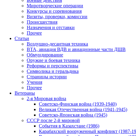
Боевые действия
Миротворческие операции
Конкурсы и соревнования
Визиты, проверки, комиссии
Происшествия
Назначения и отставки
Прочее
Статьи
Воздушно-десантная техника
ВТА, авиация ВДВ и авиационные части ДШВ
Обмундирование
Оружие и боевая техника
Реформы и перспективы
Символика и геральдика
Страницы истории
Учения
Прочее
Ветераны
2-я Мировая война
Советско-Финская война (1939-1940)
Великая Отечественная война (1941-1945)
Советско-Японская война (1945)
СССР после 2-й мировой
События в Казахстане (1986)
Карабахский вооруженный конфликт (1987-19