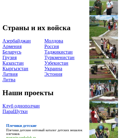
Страны и их войска
Азербайджан
Молдова
Армения
Россия
Беларусь
Таджикистан
Грузия
Туркменистан
Казахстан
Узбекистан
Кыргызстан
Украина
Латвия
Эстония
Литва
Наши проекты
Клуб однополчан
ПараШутки
Плечики детские
Плечики детские
оптовый каталог детских вешалок
плечиков.
magazin-veshalok.ru