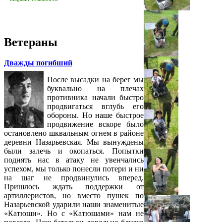
Ветераны
Дважды погибший
После высадки на берег мы
буквально на плечах
противника начали быстро
продвигаться вглубь его
обороны. Но наше быстрое
продвижение вскоре было
остановлено шквальным огнем в районе
деревни Назарьевская. Мы вынуждены
были залечь и окопаться. Попытки
поднять нас в атаку не увенчались
успехом, мы только понесли потери и ни
на шаг не продвинулись вперед.
Пришлось ждать поддержки от
артиллеристов, но вместо пушек по
Назарьевской ударили наши знаменитые
«Катюши». Но с «Катюшами» нам не