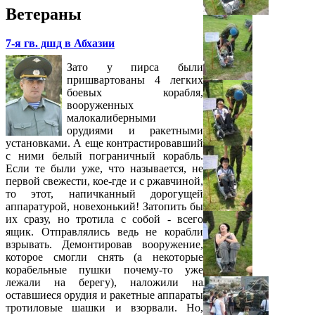
Ветераны
7-я гв. дшд в Абхазии
Зато у пирса были
пришвартованы 4 легких
боевых корабля,
вооруженных
малокалиберными
орудиями и ракетными
установками. А еще контрастировавший
с ними белый пограничный корабль.
Если те были уже, что называется, не
первой свежести, кое-где и с ржавчиной,
то этот, напичканный дорогущей
аппаратурой, новехонький! Затопить бы
их сразу, но тротила с собой - всего
ящик. Отправлялись ведь не корабли
взрывать. Демонтировав вооружение,
которое смогли снять (а некоторые
корабельные пушки почему-то уже
лежали на берегу), наложили на
оставшиеся орудия и ракетные аппараты
тротиловые шашки и взорвали. Но,