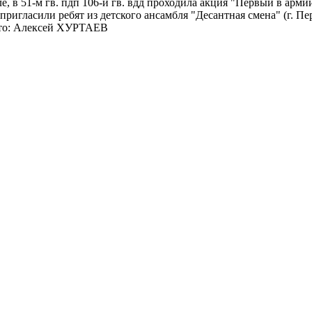
ле, в 51-м гв. пдп 106-й гв. вдд проходила акция "Первый в арм
пригласили ребят из детского ансамбля "Десантная смена" (г. П
ото: Алексей ХУРТАЕВ