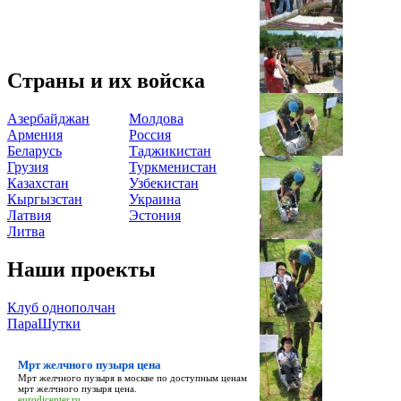
Страны и их войска
Азербайджан
Молдова
Армения
Россия
Беларусь
Таджикистан
Грузия
Туркменистан
Казахстан
Узбекистан
Кыргызстан
Украина
Латвия
Эстония
Литва
Наши проекты
Клуб однополчан
ПараШутки
Мрт желчного пузыря цена
Мрт желчного пузыря в москве по доступным ценам
мрт желчного пузыря цена
.
eurodicenter.ru