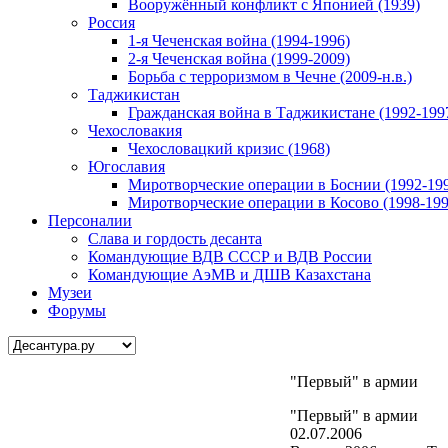
Вооружённый конфликт с Японией (1939)
Россия
1-я Чеченская война (1994-1996)
2-я Чеченская война (1999-2009)
Борьба с терроризмом в Чечне (2009-н.в.)
Таджикистан
Гражданская война в Таджикистане (1992-199
Чехословакия
Чехословацкий кризис (1968)
Югославия
Миротворческие операции в Боснии (1992-19
Миротворческие операции в Косово (1998-199
Персоналии
Слава и гордость десанта
Командующие ВДВ СССР и ВДВ России
Командующие АэМВ и ДШВ Казахстана
Музеи
Форумы
"Первый" в армии
"Первый" в армии
02.07.2006