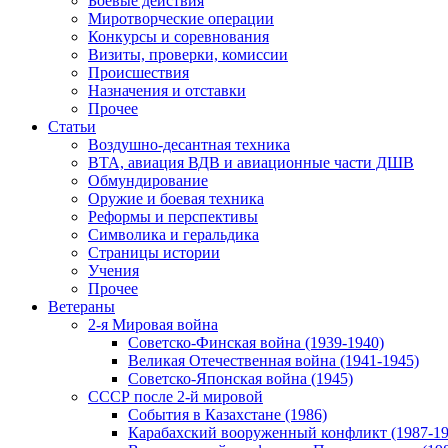
Боевые действия
Миротворческие операции
Конкурсы и соревнования
Визиты, проверки, комиссии
Происшествия
Назначения и отставки
Прочее
Статьи
Воздушно-десантная техника
ВТА, авиация ВДВ и авиационные части ДШВ
Обмундирование
Оружие и боевая техника
Реформы и перспективы
Символика и геральдика
Страницы истории
Учения
Прочее
Ветераны
2-я Мировая война
Советско-Финская война (1939-1940)
Великая Отечественная война (1941-1945)
Советско-Японская война (1945)
СССР после 2-й мировой
События в Казахстане (1986)
Карабахский вооруженный конфликт (1987-19