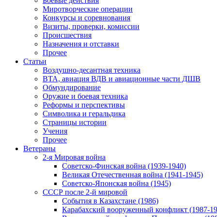
Боевые действия
Миротворческие операции
Конкурсы и соревнования
Визиты, проверки, комиссии
Происшествия
Назначения и отставки
Прочее
Статьи
Воздушно-десантная техника
ВТА, авиация ВДВ и авиационные части ДШВ
Обмундирование
Оружие и боевая техника
Реформы и перспективы
Символика и геральдика
Страницы истории
Учения
Прочее
Ветераны
2-я Мировая война
Советско-Финская война (1939-1940)
Великая Отечественная война (1941-1945)
Советско-Японская война (1945)
СССР после 2-й мировой
События в Казахстане (1986)
Карабахский вооруженный конфликт (1987-19