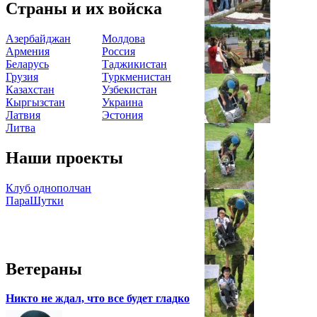
Страны и их войска
Азербайджан
Молдова
Армения
Россия
Беларусь
Таджикистан
Грузия
Туркменистан
Казахстан
Узбекистан
Кыргызстан
Украина
Латвия
Эстония
Литва
Наши проекты
Клуб однополчан
ПараШутки
Ветераны
Никто не ждал, что все будет гладко