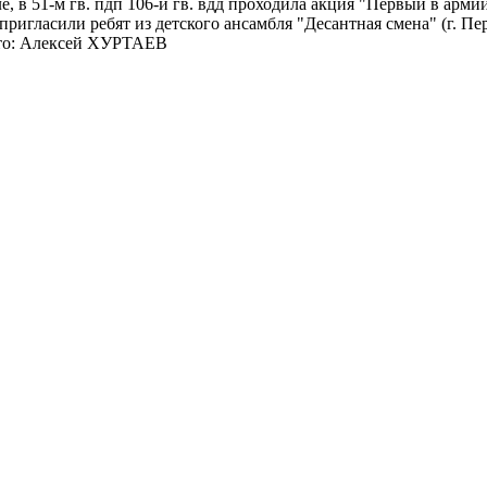
ле, в 51-м гв. пдп 106-й гв. вдд проходила акция "Первый в арм
пригласили ребят из детского ансамбля "Десантная смена" (г. П
ото: Алексей ХУРТАЕВ