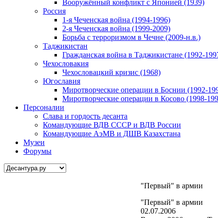
Вооружённый конфликт с Японией (1939)
Россия
1-я Чеченская война (1994-1996)
2-я Чеченская война (1999-2009)
Борьба с терроризмом в Чечне (2009-н.в.)
Таджикистан
Гражданская война в Таджикистане (1992-199
Чехословакия
Чехословацкий кризис (1968)
Югославия
Миротворческие операции в Боснии (1992-19
Миротворческие операции в Косово (1998-199
Персоналии
Слава и гордость десанта
Командующие ВДВ СССР и ВДВ России
Командующие АэМВ и ДШВ Казахстана
Музеи
Форумы
"Первый" в армии
"Первый" в армии
02.07.2006