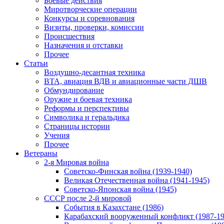
Боевые действия
Миротворческие операции
Конкурсы и соревнования
Визиты, проверки, комиссии
Происшествия
Назначения и отставки
Прочее
Статьи
Воздушно-десантная техника
ВТА, авиация ВДВ и авиационные части ДШВ
Обмундирование
Оружие и боевая техника
Реформы и перспективы
Символика и геральдика
Страницы истории
Учения
Прочее
Ветераны
2-я Мировая война
Советско-Финская война (1939-1940)
Великая Отечественная война (1941-1945)
Советско-Японская война (1945)
СССР после 2-й мировой
События в Казахстане (1986)
Карабахский вооруженный конфликт (1987-19