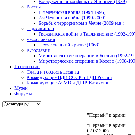
Вооружённый конфликт с Японией (1939)
Россия
1-я Чеченская война (1994-1996)
2-я Чеченская война (1999-2009)
Борьба с терроризмом в Чечне (2009-н.в.)
Таджикистан
Гражданская война в Таджикистане (1992-199
Чехословакия
Чехословацкий кризис (1968)
Югославия
Миротворческие операции в Боснии (1992-19
Миротворческие операции в Косово (1998-199
Персоналии
Слава и гордость десанта
Командующие ВДВ СССР и ВДВ России
Командующие АэМВ и ДШВ Казахстана
Музеи
Форумы
"Первый" в армии
"Первый" в армии
02.07.2006