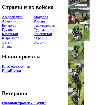
Страны и их войска
Азербайджан
Молдова
Армения
Россия
Беларусь
Таджикистан
Грузия
Туркменистан
Казахстан
Узбекистан
Кыргызстан
Украина
Латвия
Эстония
Литва
Наши проекты
Клуб однополчан
ПараШутки
Ветераны
Главный трофей - "Буки"