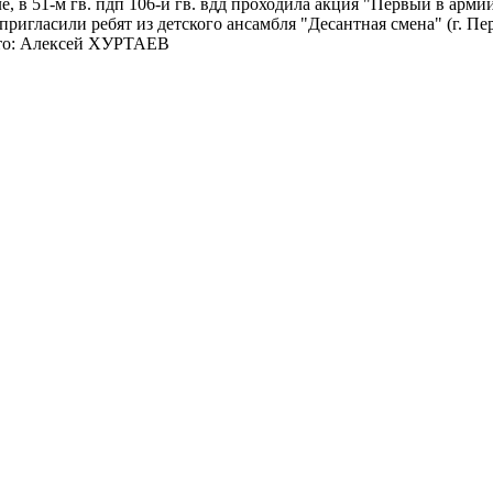
ле, в 51-м гв. пдп 106-й гв. вдд проходила акция "Первый в арм
пригласили ребят из детского ансамбля "Десантная смена" (г. П
ото: Алексей ХУРТАЕВ