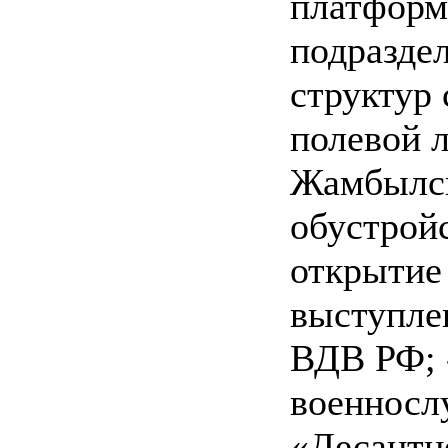
платформ
подразде
структур 
полевой 
Жамбылск
обустройс
открытие
выступле
ВДВ РФ; 
военносл
«Десантн