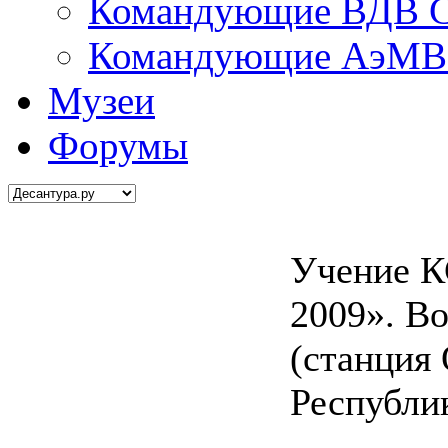
Командующие ВДВ С
Командующие АэМВ 
Музеи
Форумы
Учение К
2009». В
(станция
Республи