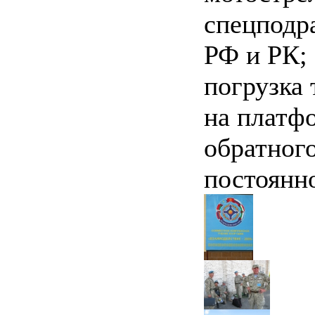
спецподр
РФ и РК; 
погрузка
на платф
обратного
постоянн