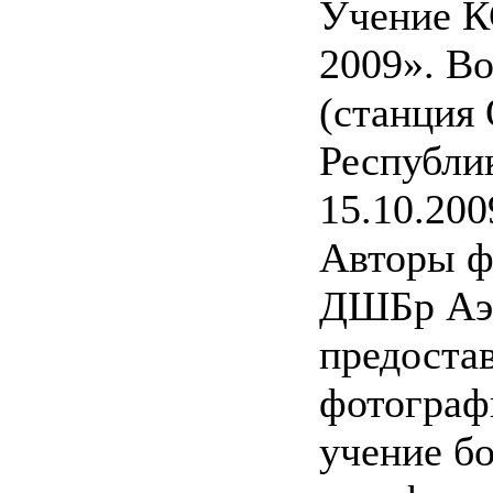
Учение К
2009». В
(станция
Республи
15.10.200
Авторы ф
ДШБр Аэ
предоста
фотографи
учение б