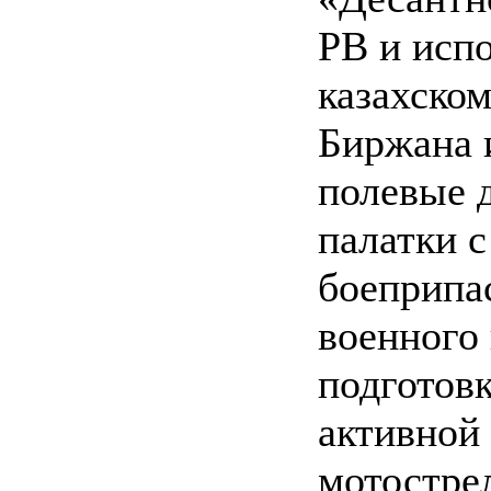
РВ и исп
казахском
Биржана 
полевые 
палатки 
боеприпас
военного 
подготовк
активной 
мотострел