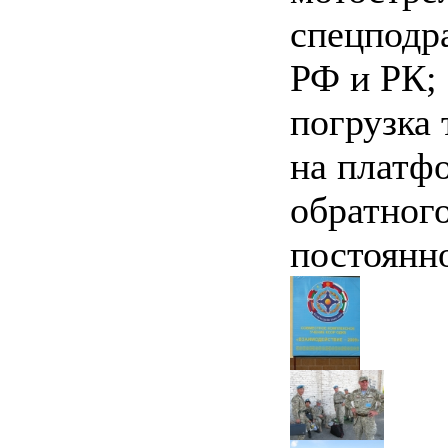
спецподр
РФ и РК; 
погрузка
на платф
обратного
постоянн