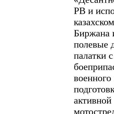
РВ и исп
казахском
Биржана 
полевые 
палатки 
боеприпас
военного 
подготовк
активной 
мотострел