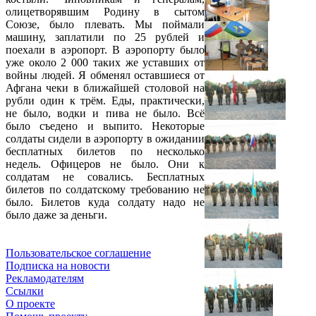
олицетворявшим Родину в сытом
Союзе, было плевать. Мы поймали
машину, заплатили по 25 рублей и
поехали в аэропорт. В аэропорту было
уже около 2 000 таких же уставших от
войны людей. Я обменял оставшиеся от
Афгана чеки в ближайшей столовой на
рубли один к трём. Еды, практически,
не было, водки и пива не было. Всё
было съедено и выпито. Некоторые
солдаты сидели в аэропорту в ожидании
бесплатных билетов по несколько
недель. Офицеров не было. Они к
солдатам не совались. Бесплатных
билетов по солдатскому требованию не
было. Билетов куда солдату надо не
было даже за деньги.
Пользовательское соглашение
Подписка на новости
Рекламодателям
Ссылки
О проекте