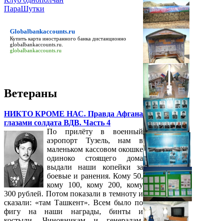
ПараШутки
Globalbankaccounts.ru
Купить карта иностранного банка дистанционно
globalbankaccounts.ru
.
globalbankaccounts.ru
Ветераны
НИКТО КРОМЕ НАС. Правда Афгана
глазами солдата ВДВ. Часть 4
По прилёту в военный
аэропорт Тузель, нам в
маленьком кассовом окошке
одиноко стоящего дома
выдали наши копейки за
боевые и ранения. Кому 50,
кому 100, кому 200, кому
300 рублей. Потом показали в темноту и
сказали: «там Ташкент». Всем было по
фигу на наши награды, бинты и
костыли. Чиновникам и генералам,