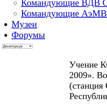
Командующие ВДВ С
Командующие АэМВ 
Музеи
Форумы
Учение К
2009». В
(станция
Республи