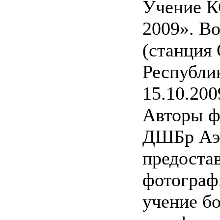
Учение К
2009». В
(станция
Республи
15.10.200
Авторы ф
ДШБр Аэ
предоста
фотографи
учение б