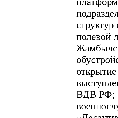
платформ
подразде
структур 
полевой 
Жамбылск
обустройс
открытие
выступле
ВДВ РФ; 
военносл
«Десантн