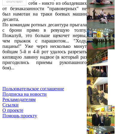
себя - никто из обалдевших
от безнаказанности "правоверных" не
был намотан на траки боевых машин
десанта.
По командам ротных десантура прыгала
с брони прямо в ревущую толпу.
Пожалуй, это больше щекочет нервы,
чем прыжок с парашютом... "Ходу,
пацаны!" Уже через несколько минут
бойцам 5-й и 4-й рот удалось разрезать
кипящую лавину надвое (в который раз
пригодились приемы рукопашного
боя)...
Пользовательское соглашение
Подписка на новости
Рекламодателям
Ссылки
О проекте
Помощь проекту