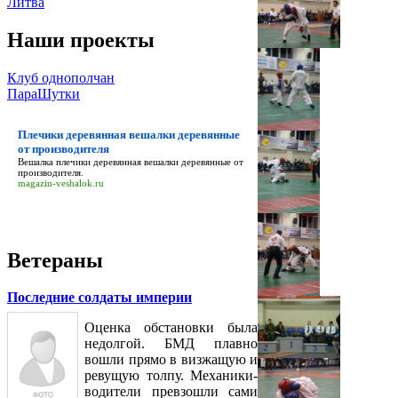
Литва
Наши проекты
Клуб однополчан
ПараШутки
Плечики деревянная вешалки деревянные
от производителя
Вешалка
плечики деревянная вешалки деревянные от
производителя
.
magazin-veshalok.ru
Ветераны
Последние солдаты империи
Оценка обстановки была
недолгой. БМД плавно
вошли прямо в визжащую и
ревущую толпу. Механики-
водители превзошли сами