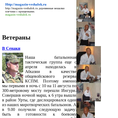
Http://magazin-veshalok.ru
http://magazin-veshalok.ru
деревянные вешалки
плечики с прищепками.
magazin-veshalok.ru
Ветераны
В Сенаки
Наша батальонная
тактическая группа еще с
апреля находилась в
Абхазии в качестве
общевойскового резерва
КСПМ. Поэтому именно
мы первыми в ночь с 10 на 11 августа по
300-метровому мосту перешли Ингури.
Совершив ночной марш, к 6 утра вышли
в район Урты, где дислоцировался один
из наших миротворческих батальонов. А
в 9.00 получили следующую задачу:
быть в готовности к боевому