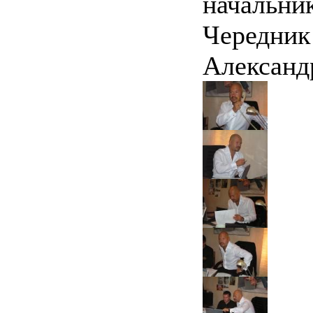
начальни
Чередни
Алексан