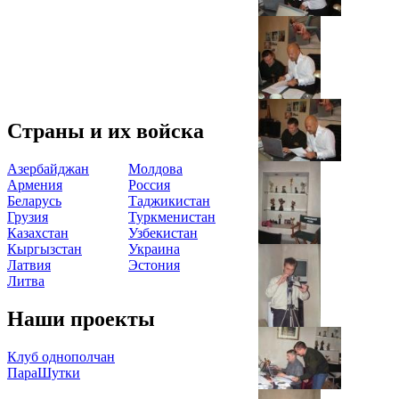
Страны и их войска
Азербайджан
Молдова
Армения
Россия
Беларусь
Таджикистан
Грузия
Туркменистан
Казахстан
Узбекистан
Кыргызстан
Украина
Латвия
Эстония
Литва
Наши проекты
Клуб однополчан
ПараШутки