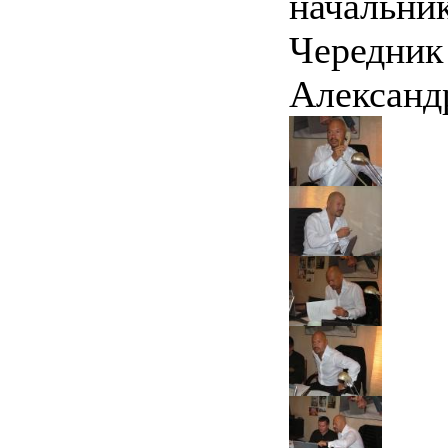
начальни
Чередни
Александ