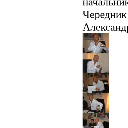
начальни
Чередни
Александ