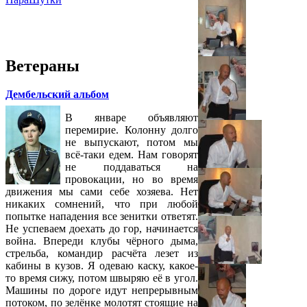
Ветераны
Дембельский альбом
В январе объявляют
перемирие. Колонну долго
не выпускают, потом мы
всё-таки едем. Нам говорят
не поддаваться на
провокации, но во время
движения мы сами себе хозяева. Нет
никаких сомнений, что при любой
попытке нападения все зенитки ответят.
Не успеваем доехать до гор, начинается
война. Впереди клубы чёрного дыма,
стрельба, командир расчёта лезет из
кабины в кузов. Я одеваю каску, какое-
то время сижу, потом швыряю её в угол.
Машины по дороге идут непрерывным
потоком, по зелёнке молотят стоящие на