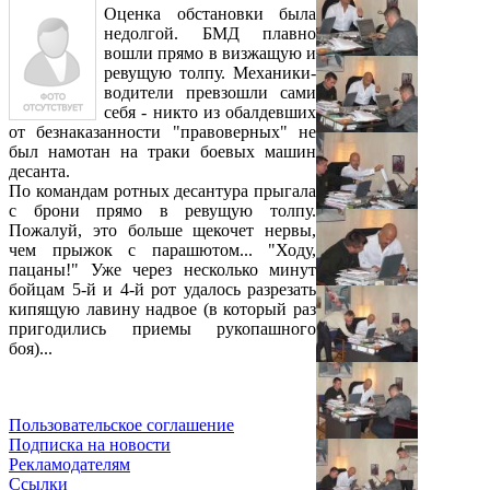
Оценка обстановки была
недолгой. БМД плавно
вошли прямо в визжащую и
ревущую толпу. Механики-
водители превзошли сами
себя - никто из обалдевших
от безнаказанности "правоверных" не
был намотан на траки боевых машин
десанта.
По командам ротных десантура прыгала
с брони прямо в ревущую толпу.
Пожалуй, это больше щекочет нервы,
чем прыжок с парашютом... "Ходу,
пацаны!" Уже через несколько минут
бойцам 5-й и 4-й рот удалось разрезать
кипящую лавину надвое (в который раз
пригодились приемы рукопашного
боя)...
Пользовательское соглашение
Подписка на новости
Рекламодателям
Ссылки