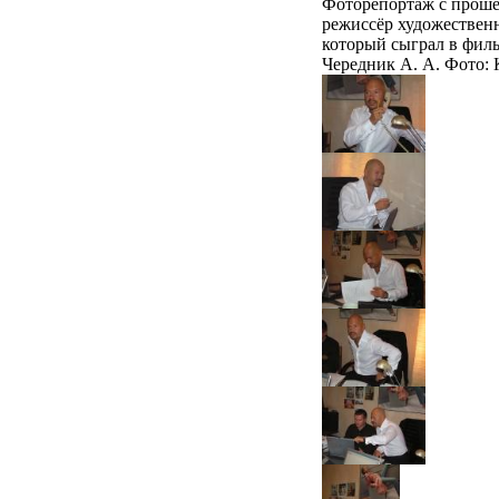
Фоторепортаж с прошед
режиссёр художественн
который сыграл в фил
Чередник А. А. Фот