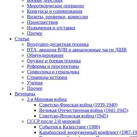
Боевые действия
Миротворческие операции
Конкурсы и соревнования
Визиты, проверки, комиссии
Происшествия
Назначения и отставки
Прочее
Статьи
Воздушно-десантная техника
ВТА, авиация ВДВ и авиационные части ДШВ
Обмундирование
Оружие и боевая техника
Реформы и перспективы
Символика и геральдика
Страницы истории
Учения
Прочее
Ветераны
2-я Мировая война
Советско-Финская война (1939-1940)
Великая Отечественная война (1941-1945)
Советско-Японская война (1945)
СССР после 2-й мировой
События в Казахстане (1986)
Карабахский вооруженный конфликт (1987-19