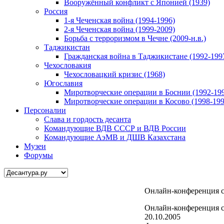
Вооружённый конфликт с Японией (1939)
Россия
1-я Чеченская война (1994-1996)
2-я Чеченская война (1999-2009)
Борьба с терроризмом в Чечне (2009-н.в.)
Таджикистан
Гражданская война в Таджикистане (1992-199
Чехословакия
Чехословацкий кризис (1968)
Югославия
Миротворческие операции в Боснии (1992-19
Миротворческие операции в Косово (1998-199
Персоналии
Слава и гордость десанта
Командующие ВДВ СССР и ВДВ России
Командующие АэМВ и ДШВ Казахстана
Музеи
Форумы
Онлайн-конференция с
Онлайн-конференция с
20.10.2005