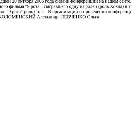
шей 20 октября 2005 года онлайн-конференции на нашем сайте. 
ого фильма "9 рота", сыгравшего одну из ролей (роль Хохла) в
ьме "9 рота" роль Стаса. В организации и проведении конфере
о: КОЛОМЕНСКИЙ Александр, ЛЕВЧЕНКО Ольга