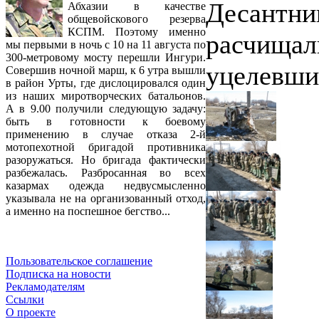
Десантни
Абхазии в качестве
общевойскового резерва
КСПМ. Поэтому именно
расчищал
мы первыми в ночь с 10 на 11 августа по
300-метровому мосту перешли Ингури.
уцелевши
Совершив ночной марш, к 6 утра вышли
в район Урты, где дислоцировался один
из наших миротворческих батальонов.
А в 9.00 получили следующую задачу:
быть в готовности к боевому
применению в случае отказа 2-й
мотопехотной бригадой противника
разоружаться. Но бригада фактически
разбежалась. Разбросанная во всех
казармах одежда недвусмысленно
указывала не на организованный отход,
а именно на поспешное бегство...
Пользовательское соглашение
Подписка на новости
Рекламодателям
Ссылки
О проекте