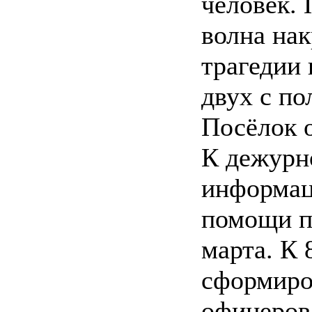
человек. 
волна на
трагедии
двух с по
Посёлок 
К дежурн
информаци
помощи по
марта. К 
сформиро
офицеров