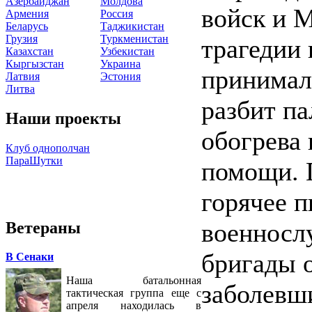
Азербайджан
Молдова
войск и 
Армения
Россия
Беларусь
Таджикистан
Грузия
Туркменистан
трагедии
Казахстан
Узбекистан
Кыргызстан
Украина
принимал
Латвия
Эстония
Литва
разбит па
Наши проекты
обогрева 
Клуб однополчан
ПараШутки
помощи. 
горячее п
военносл
Ветераны
бригады 
В Сенаки
Наша батальонная
заболевш
тактическая группа еще с
апреля находилась в