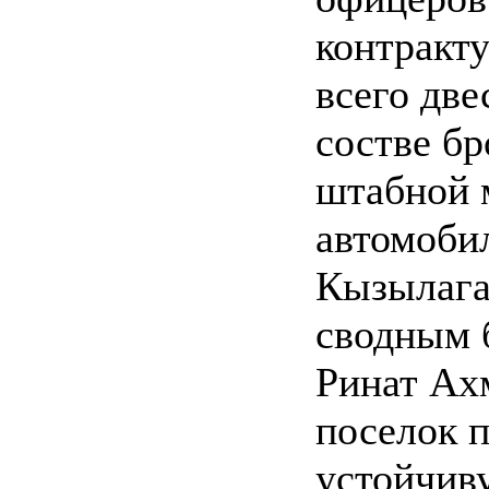
контракту
всего две
состве бр
штабной 
автомоби
Кызылага
сводным 
Ринат Ах
поселок 
устойчив