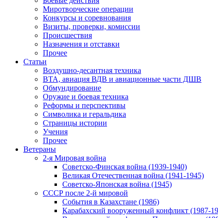
Боевые действия
Миротворческие операции
Конкурсы и соревнования
Визиты, проверки, комиссии
Происшествия
Назначения и отставки
Прочее
Статьи
Воздушно-десантная техника
ВТА, авиация ВДВ и авиационные части ДШВ
Обмундирование
Оружие и боевая техника
Реформы и перспективы
Символика и геральдика
Страницы истории
Учения
Прочее
Ветераны
2-я Мировая война
Советско-Финская война (1939-1940)
Великая Отечественная война (1941-1945)
Советско-Японская война (1945)
СССР после 2-й мировой
События в Казахстане (1986)
Карабахский вооруженный конфликт (1987-19