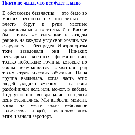
Никто не ждал, что все будет гладко
В обстановке безвластия — это было во
многих региональных конфликтах —
власть берут в руки местные
криминальные авторитеты. И в Косове
была такая же ситуация: в каждом
районе, на каждом углу свой хозяин, все
с оружием — беспредел. И аэропортом
тоже заведовали они. Никаких
регулярных военных формирований,
только небольшие группы, которые по
своим возможностям захватили ряд
таких стратегических объектов. Наша
группа выжидала, когда часть этих
людей уходила вечером — на свои
разбойничьи дела или, может, в кабаки.
Под утро они возвращались и целый
день отсыпались. Мы выбрали момент,
когда на месте было небольшое
количество людей, воспользовались
этим и заняли аэропорт.