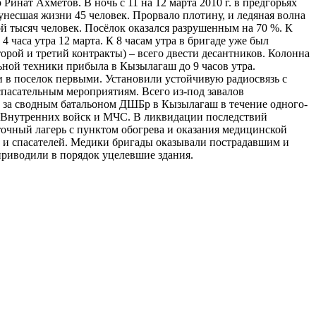
ат Ахметов. В ночь с 11 на 12 марта 2010 г. в предгорьях
несшая жизни 45 человек. Прорвало плотину, и ледяная волна
й тысяч человек. Посёлок оказался разрушенным на 70 %. К
часа утра 12 марта. К 8 часам утра в бригаде уже был
рой и третий контракты) – всего двести десантников. Колонна
ной техники прибыла в Кызылагаш до 9 часов утра.
в поселок первыми. Установили устойчивую радиосвязь с
спасательным мероприятиям. Всего из-под завалов
 за сводным батальоном ДШБр в Кызылагаш в течение одного-
е Внутренних войск и МЧС. В ликвидации последствий
очный лагерь с пунктом обогрева и оказания медицинской
х и спасателей. Медики бригады оказывали пострадавшим и
риводили в порядок уцелевшие здания.