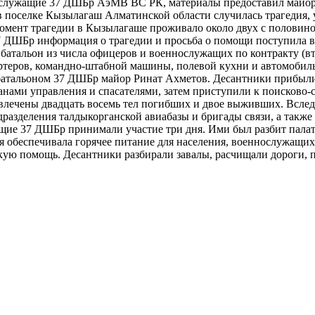
лужащие 37 ДШБр АэМВ ВС РК, материалы предоставил майор Рин
 поселке Кызылагаш Алматинской области случилась трагедия, у
омент трагедии в Кызылагаше проживало около двух с половино
 ДШБр информация о трагедии и просьба о помощи поступила в 4 
атальон из числа офицеров и военнослужащих по контракту (вто
ртеров, командно-штабной машины, полевой кухни и автомобиль
атальоном 37 ДШБр майор Ринат Ахметов. Десантники прибыли 
нами управления и спасателями, затем приступили к поисково-
влечены двадцать восемь тел погибших и двое выживших. Вслед
дразделения талдыкорганской авиабазы и бригады связи, а такж
щие 37 ДШБр принимали участие три дня. Ими был разбит палат
я обеспечивала горячее питание для населения, военнослужащи
ую помощь. Десантники разбирали завалы, расчищали дороги, п