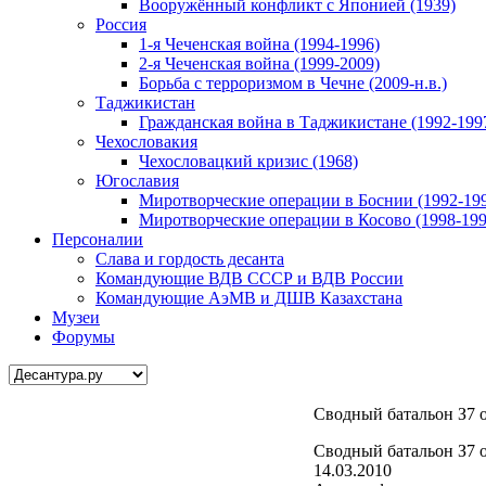
Вооружённый конфликт с Японией (1939)
Россия
1-я Чеченская война (1994-1996)
2-я Чеченская война (1999-2009)
Борьба с терроризмом в Чечне (2009-н.в.)
Таджикистан
Гражданская война в Таджикистане (1992-199
Чехословакия
Чехословацкий кризис (1968)
Югославия
Миротворческие операции в Боснии (1992-19
Миротворческие операции в Косово (1998-199
Персоналии
Слава и гордость десанта
Командующие ВДВ СССР и ВДВ России
Командующие АэМВ и ДШВ Казахстана
Музеи
Форумы
Сводный батальон З7 
Сводный батальон З7 
14.03.2010