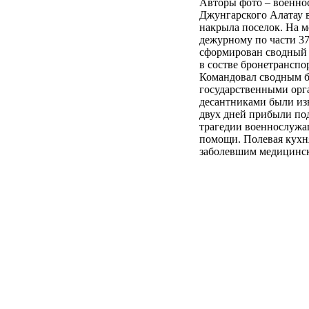
Авторы фото – военнос
Джунгарского Алатау в
накрыла поселок. На м
дежурному по части 37
сформирован сводный б
в состве бронетранспо
Командовал сводным б
государственными орга
десантниками были из
двух дней прибыли по
трагедии военнослужа
помощи. Полевая кухн
заболевшим медицинск